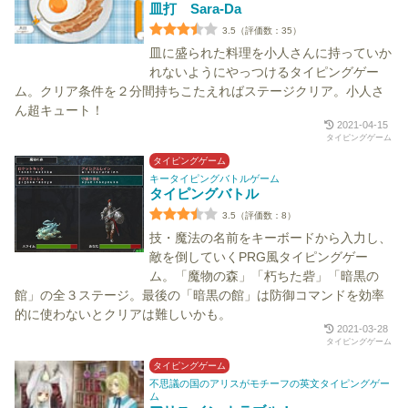
皿打 Sara-Da
3.5（評価数：35）
皿に盛られた料理を小人さんに持っていか
れないようにやっつけるタイピングゲー
ム。クリア条件を２分間持ちこたえればステージクリア。小人さ
ん超キュート！
2021-04-15
タイピングゲーム
タイピングゲーム
キータイピングバトルゲーム
タイピングバトル
3.5（評価数：8）
技・魔法の名前をキーボードから入力し、
敵を倒していくPRG風タイピングゲー
ム。「魔物の森」「朽ちた砦」「暗黒の
館」の全３ステージ。最後の「暗黒の館」は防御コマンドを効率
的に使わないとクリアは難しいかも。
2021-03-28
タイピングゲーム
タイピングゲーム
不思議の国のアリスがモチーフの英文タイピングゲー
ム