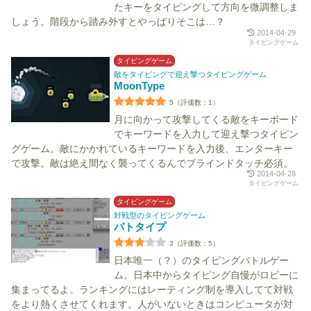
たキーをタイピングして方向を微調整しま
しょう。階段から踏み外すとやっぱりそこは…？
2014-04-29
タイピングゲーム
タイピングゲーム
敵をタイピングで迎え撃つタイピングゲーム
MoonType
5（評価数：1）
月に向かって攻撃してくる敵をキーボード
でキーワードを入力して迎え撃つタイピン
グゲーム。敵にかかれているキーワードを入力後、エンターキー
で攻撃。敵は絶え間なく襲ってくるんでブラインドタッチ必須。
2014-04-28
タイピングゲーム
タイピングゲーム
対戦型のタイピングゲーム
バトタイプ
3（評価数：5）
日本唯一（？）のタイピングバトルゲー
ム。日本中からタイピング自慢がロビーに
集まってるよ。ランキングにはレーティング制を導入してて対戦
をより熱くさせてくれます。人がいないときはコンピュータが対