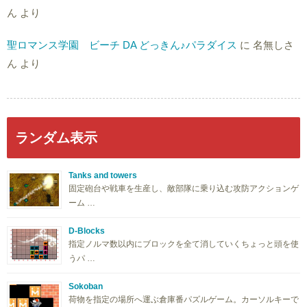
ん
より
聖ロマンス学園 ビーチ DA どっきん♪パラダイス
に
名無しさ
ん
より
ランダム表示
Tanks and towers
固定砲台や戦車を生産し、敵部隊に乗り込む攻防アクションゲ
ーム …
D-Blocks
指定ノルマ数以内にブロックを全て消していくちょっと頭を使
うパ …
Sokoban
荷物を指定の場所へ運ぶ倉庫番パズルゲーム。カーソルキーで