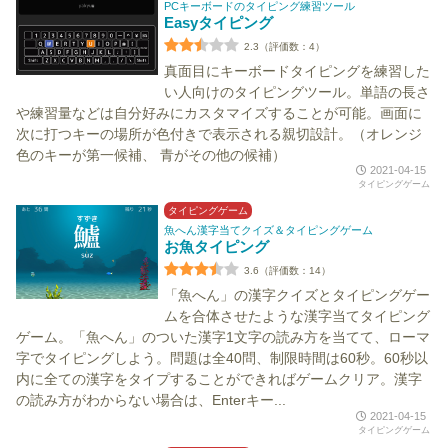
PCキーボードのタイピング練習ツール
Easyタイピング
2.3（評価数：4）
真面目にキーボードタイピングを練習した
い人向けのタイピングツール。単語の長さ
や練習量などは自分好みにカスタマイズすることが可能。画面に
次に打つキーの場所が色付きで表示される親切設計。（オレンジ
色のキーが第一候補、 青がその他の候補）
2021-04-15
タイピングゲーム
タイピングゲーム
魚へん漢字当てクイズ＆タイピングゲーム
お魚タイピング
3.6（評価数：14）
「魚へん」の漢字クイズとタイピングゲー
ムを合体させたような漢字当てタイピング
ゲーム。「魚へん」のついた漢字1文字の読み方を当てて、ローマ
字でタイピングしよう。問題は全40問、制限時間は60秒。60秒以
内に全ての漢字をタイプすることができればゲームクリア。漢字
の読み方がわからない場合は、Enterキー...
2021-04-15
タイピングゲーム