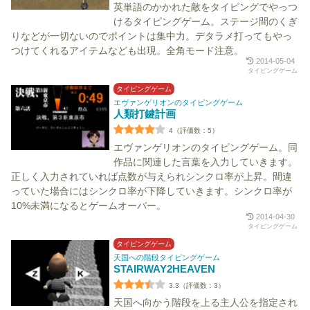
英単語のかかれた敵をタイピングでやっつ
けるタイピングゲーム。ステージ間のくぎ
りなどが一切ないのでポイントは集中力。デタラメ打ってもやっ
つけてくれるアイテムなども出現。全角モード注意。
2014-05-04
タイピングゲーム
タイピングゲーム
エヴァンゲリオンのタイピングゲーム
人類打鍵計画
4（評価数：5）
エヴァンゲリオンのタイピングゲーム。同
作品に関連した言葉を入力していきます。
正しく入力されていれば点数が与えられシンクロ率が上昇。間違
っていた場合にはシンクロ率が下降していきます。シンクロ率が
10%未満になるとゲームオーバー。
2014-04-30
タイピングゲーム
タイピングゲーム
天国への階段タイピングゲーム
STAIRWAY2HEAVEN
3.3（評価数：3）
天国へ向かう階段を上る主人公を指定され