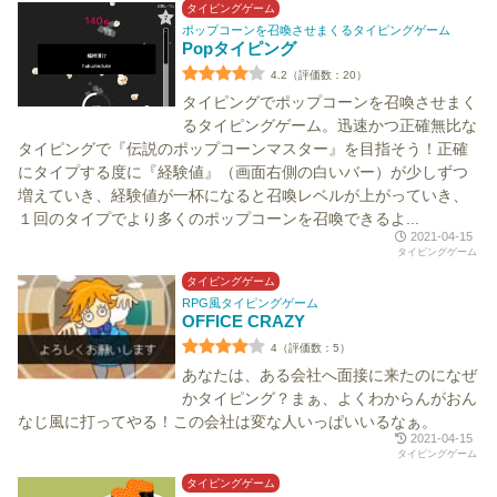
タイピングゲーム
ポップコーンを召喚させまくるタイピングゲーム
Popタイピング
4.2（評価数：20）
タイピングでポップコーンを召喚させまく
るタイピングゲーム。迅速かつ正確無比な
タイピングで『伝説のポップコーンマスター』を目指そう！正確
にタイプする度に『経験値』（画面右側の白いバー）が少しずつ
増えていき、経験値が一杯になると召喚レベルが上がっていき、
１回のタイプでより多くのポップコーンを召喚できるよ...
2021-04-15
タイピングゲーム
タイピングゲーム
RPG風タイピングゲーム
OFFICE CRAZY
4（評価数：5）
あなたは、ある会社へ面接に来たのになぜ
かタイピング？まぁ、よくわからんがおん
なじ風に打ってやる！この会社は変な人いっぱいいるなぁ。
2021-04-15
タイピングゲーム
タイピングゲーム