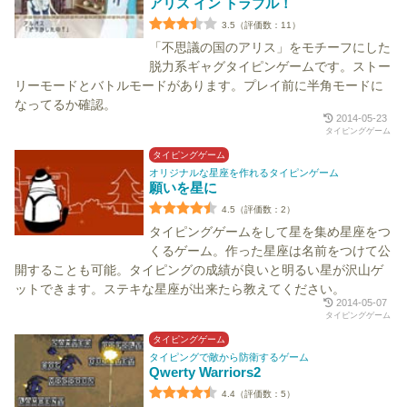
アリス イン トラブル！
3.5（評価数：11）
「不思議の国のアリス」をモチーフにした
脱力系ギャグタイピンゲームです。ストー
リーモードとバトルモードがあります。プレイ前に半角モードに
なってるか確認。
2014-05-23
タイピングゲーム
タイピングゲーム
オリジナルな星座を作れるタイピンゲーム
願いを星に
4.5（評価数：2）
タイピングゲームをして星を集め星座をつ
くるゲーム。作った星座は名前をつけて公
開することも可能。タイピングの成績が良いと明るい星が沢山ゲ
ットできます。ステキな星座が出来たら教えてください。
2014-05-07
タイピングゲーム
タイピングゲーム
タイピングで敵から防衛するゲーム
Qwerty Warriors2
4.4（評価数：5）