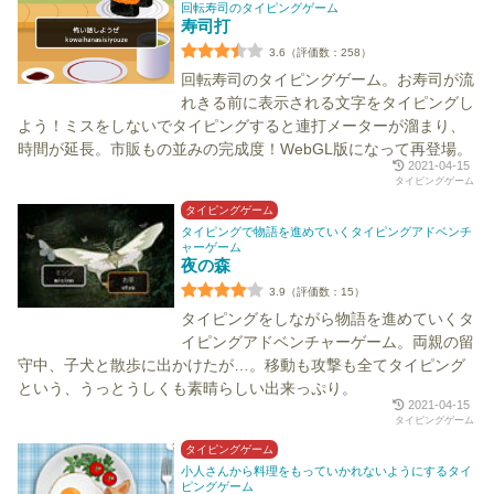
回転寿司のタイピングゲーム
寿司打
3.6（評価数：258）
回転寿司のタイピングゲーム。お寿司が流
れきる前に表示される文字をタイピングし
よう！ミスをしないでタイピングすると連打メーターが溜まり、
時間が延長。市販もの並みの完成度！WebGL版になって再登場。
2021-04-15
タイピングゲーム
タイピングゲーム
タイピングで物語を進めていくタイピングアドベンチ
ャーゲーム
夜の森
3.9（評価数：15）
タイピングをしながら物語を進めていくタ
イピングアドベンチャーゲーム。両親の留
守中、子犬と散歩に出かけたが…。移動も攻撃も全てタイピング
という、うっとうしくも素晴らしい出来っぷり。
2021-04-15
タイピングゲーム
タイピングゲーム
小人さんから料理をもっていかれないようにするタイ
ピングゲーム