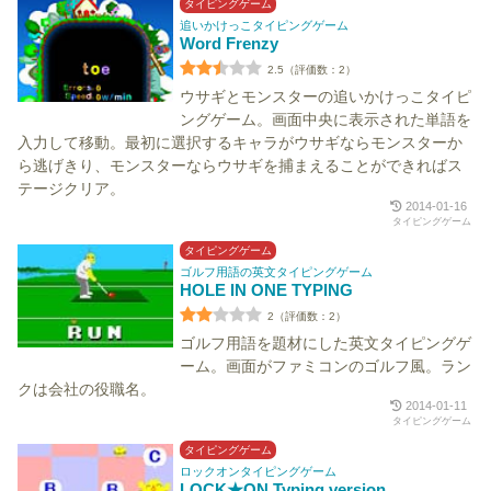
タイピングゲーム
追いかけっこタイピングゲーム
Word Frenzy
2.5（評価数：2）
ウサギとモンスターの追いかけっこタイピ
ングゲーム。画面中央に表示された単語を
入力して移動。最初に選択するキャラがウサギならモンスターか
ら逃げきり、モンスターならウサギを捕まえることができればス
テージクリア。
2014-01-16
タイピングゲーム
タイピングゲーム
ゴルフ用語の英文タイピングゲーム
HOLE IN ONE TYPING
2（評価数：2）
ゴルフ用語を題材にした英文タイピングゲ
ーム。画面がファミコンのゴルフ風。ラン
クは会社の役職名。
2014-01-11
タイピングゲーム
タイピングゲーム
ロックオンタイピングゲーム
LOCK★ON Typing version