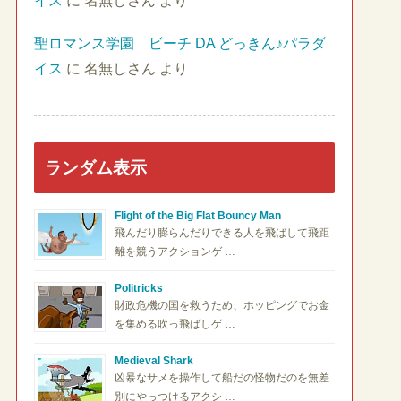
イス
に
名無しさん
より
聖ロマンス学園 ビーチ DA どっきん♪パラダ
イス
に
名無しさん
より
ランダム表示
Flight of the Big Flat Bouncy Man
飛んだり膨らんだりできる人を飛ばして飛距
離を競うアクションゲ …
Politricks
財政危機の国を救うため、ホッピングでお金
を集める吹っ飛ばしゲ …
Medieval Shark
凶暴なサメを操作して船だの怪物だのを無差
別にやっつけるアクシ …