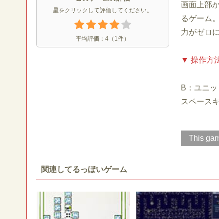
画面上部
星をクリックして評価してください。
るゲーム
力がゼロ
平均評価：
4
（
1
件）
▼ 操作方
B：ユニッ
スペース
This gam
関連してるっぽいゲーム