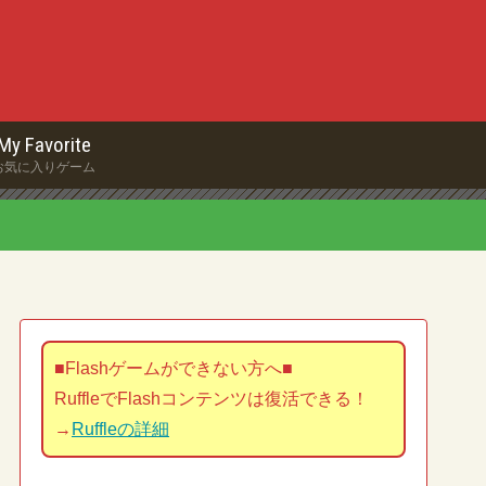
My Favorite
お気に入りゲーム
■Flashゲームができない方へ■
RuffleでFlashコンテンツは復活できる！
→
Ruffleの詳細