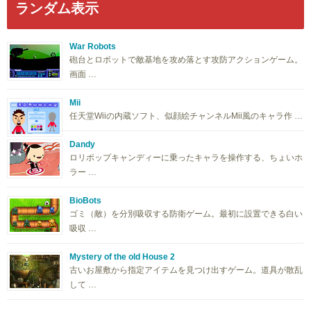
ランダム表示
War Robots
砲台とロボットで敵基地を攻め落とす攻防アクションゲーム。
画面 …
Mii
任天堂Wiiの内蔵ソフト、似顔絵チャンネルMii風のキャラ作 …
Dandy
ロリポップキャンディーに乗ったキャラを操作する、ちょいホ
ラー …
BioBots
ゴミ（敵）を分別吸収する防衛ゲーム。最初に設置できる白い
吸収 …
Mystery of the old House 2
古いお屋敷から指定アイテムを見つけ出すゲーム。道具が散乱
して …