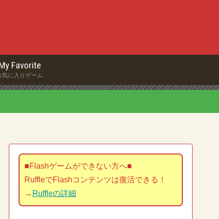
My Favorite
お気に入りゲーム
■Flashゲームができない方へ■
RuffleでFlashコンテンツは復活できる！
→
Ruffleの詳細