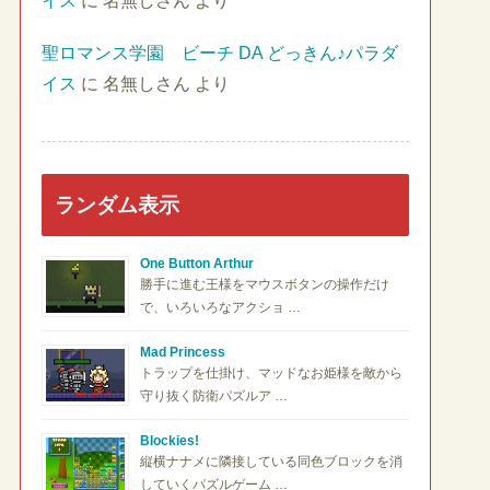
イス
に
名無しさん
より
聖ロマンス学園 ビーチ DA どっきん♪パラダ
イス
に
名無しさん
より
ランダム表示
One Button Arthur
勝手に進む王様をマウスボタンの操作だけ
で、いろいろなアクショ …
Mad Princess
トラップを仕掛け、マッドなお姫様を敵から
守り抜く防衛パズルア …
Blockies!
縦横ナナメに隣接している同色ブロックを消
していくパズルゲーム …