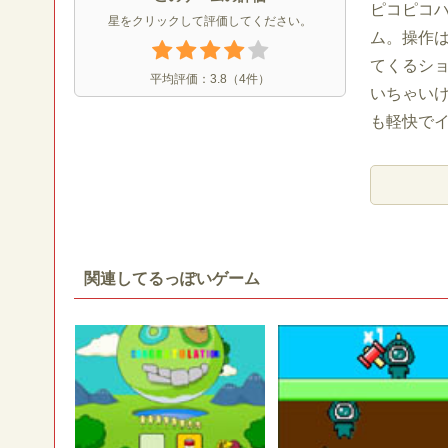
ピコピコ
星をクリックして評価してください。
ム。操作
てくるシ
平均評価：
3.8
（
4
件）
いちゃい
も軽快で
関連してるっぽいゲーム