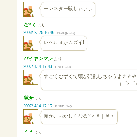
モンスター殺しぃぃぃ
だ?く
より:
2008/ 2/ 25 16:46
c4MDg2ODg
レベル９がムズイ!
バイキンマン
より:
2007/ 4/ 4 17:43
I1NjQ1ODk
すごくむずくて頭が混乱しちゃうよ＠＠＠
（゜Σ゜
龍牙
より:
2007/ 4/ 4 17:15
I2NDEzNzQ
頭が、おかしくなる?＜￥｜￥＞
＾＾
より: