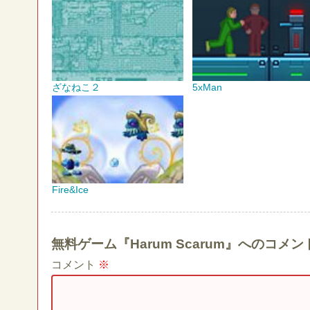
ざなねこ２
5xMan
Fire&Ice
無料ゲーム『Harum Scarum』へのコメ
コメント
※