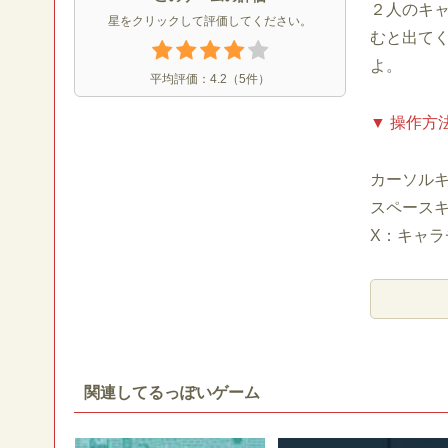
２人のキ
星をクリックして評価してください。
むと出て
よ。
平均評価：
4.2
（
5
件）
▼ 操作方
カーソル
スペース
X：キャラ
関連してるっぽいゲーム