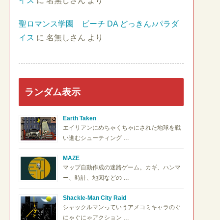
イス
に
名無しさん
より
聖ロマンス学園 ビーチ DA どっきん♪パラダ
イス
に
名無しさん
より
ランダム表示
Earth Taken
エイリアンにめちゃくちゃにされた地球を戦
い進むシューティング …
MAZE
マップ自動作成の迷路ゲーム。カギ、ハンマ
ー、時計、地図などの …
Shackle-Man City Raid
シャックルマンっていうアメコミキャラのぐ
にゃぐにゃアクション …