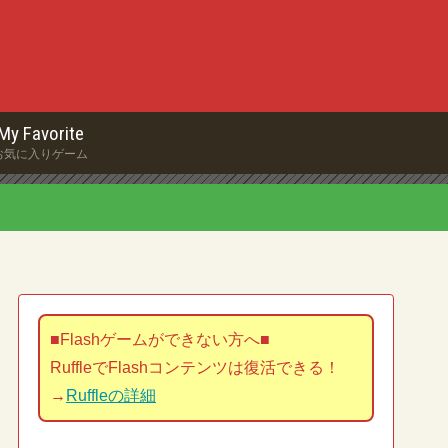
My Favorite
お気に入りゲーム
■Flashゲームができない方へ■
RuffleでFlashコンテンツは復活できる！
→
Ruffleの詳細