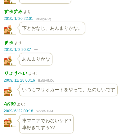
すみすみ
より:
2010/ 1/ 20 22:01
czMjIyODg
下とおなじ、あんまりかな。
まみ
より:
2010/ 1/ 2 20:37
==
あんまりかな
りょうへい
より:
2009/ 11/ 28 08:16
EzNjk0MDc
いつもマリオカートをやって、たのしいです
AK69
より:
2009/ 6/ 22 09:18
Y0ODc1NzI
車マニアでわないケド?
車好きですぅ??