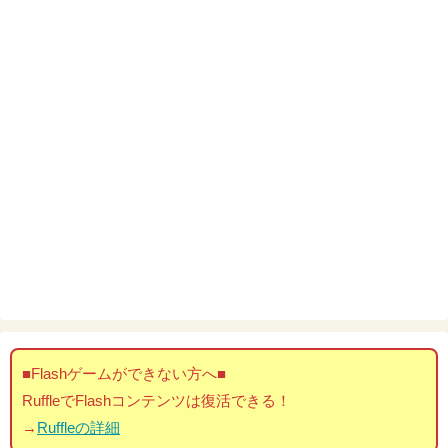
■Flashゲームができない方へ■
RuffleでFlashコンテンツは復活できる！
→
Ruffleの詳細