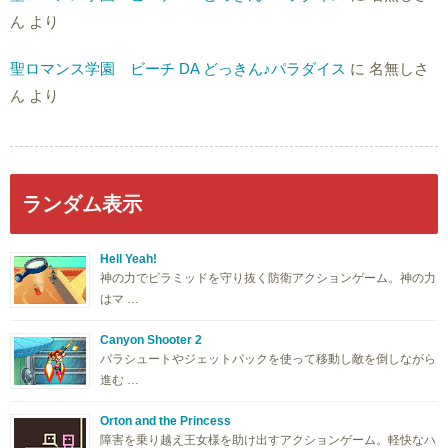
ん
より
聖ロマンス学園 ビーチ DA どっきん♪パラダイス
に
名無しさ
ん
より
ランダム表示
Hell Yeah!
神の力でピラミッドを守り抜く防衛アクションゲーム。神の力
はマ …
Canyon Shooter 2
パラシュートやジェットパックを使って移動し敵を倒しながら
進む …
Orton and the Princess
障害を乗り越え王女様を助け出すアクションゲーム。軽快なハ