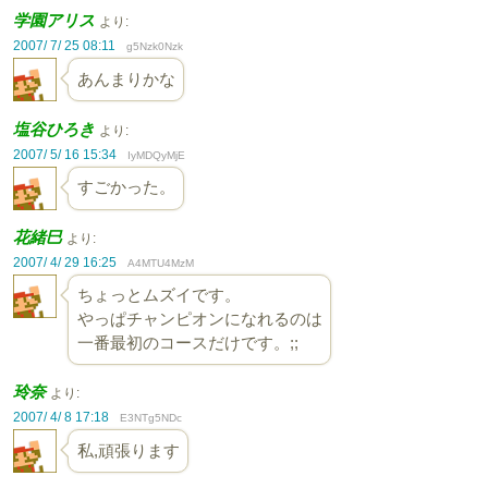
学園アリス
より:
2007/ 7/ 25 08:11
g5Nzk0Nzk
あんまりかな
塩谷ひろき
より:
2007/ 5/ 16 15:34
IyMDQyMjE
すごかった。
花緒巳
より:
2007/ 4/ 29 16:25
A4MTU4MzM
ちょっとムズイです。
やっぱチャンピオンになれるのは
一番最初のコースだけです。;;
玲奈
より:
2007/ 4/ 8 17:18
E3NTg5NDc
私,頑張ります