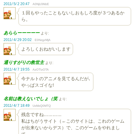
2011/ 5/ 2 20:47
A0NjU3MzE
１回もやったこともないしおもしろ度が３つあるか
ら。
あららーーーーー
より:
2011/ 4/ 29 20:02
E0NzgzMjA
よろしくおねがいします
通りすがりの救世主
より:
2011/ 4/ 7 19:55
AzOTIzOTA
今ナルトのアニメを見てるんだが､
やっぱスゴイな!
名前は教えないでしょ（笑
より:
2011/ 4/ 7 18:49
UxMzQ0MTQ
残念ですね…………
私はちがうサイト（←このサイトは、これのゲーム
が出来ないからデス）で、このゲームをやれまし