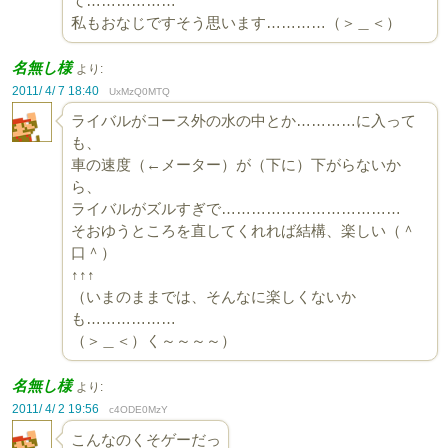
て………………
私もおなじですそう思います…………（＞＿＜）
名無し様
より:
2011/ 4/ 7 18:40
UxMzQ0MTQ
ライバルがコース外の水の中とか…………に入って
も、
車の速度（←メーター）が（下に）下がらないか
ら、
ライバルがズルすぎで………………………………
そおゆうところを直してくれれば結構、楽しい（＾
口＾）
↑↑↑
（いまのままでは、そんなに楽しくないか
も………………
（＞＿＜）く～～～～）
名無し様
より:
2011/ 4/ 2 19:56
c4ODE0MzY
こんなのくそゲーだっ