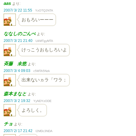
aas
より:
2007/ 3/ 22 11:55
YzOTQ2NTA
おもろいーーー
ななしのごんべ
より:
2007/ 3/ 21 21:40
U4MTgyMTA
けっこうおもしろいよ
斉藤 未悠
より:
2007/ 3/ 4 09:03
c5MTA5Nzk
出来ないヵラ「ワラ；
森本まなと
より:
2007/ 3/ 2 19:32
YyNDYzODE
よろしく。
チョ
より:
2007/ 2/ 17 21:42
I2MDc3NDA