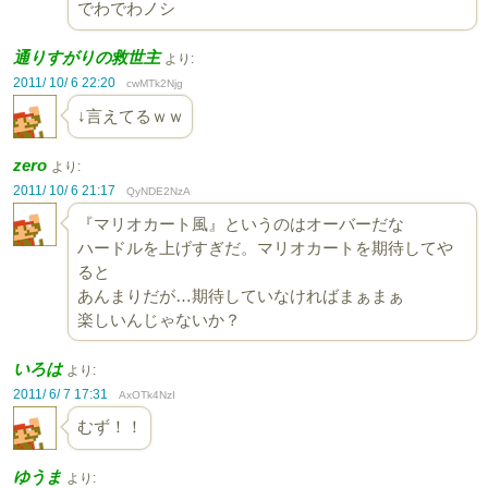
でわでわノシ
通りすがりの救世主
より:
2011/ 10/ 6 22:20
cwMTk2Njg
↓言えてるｗｗ
zero
より:
2011/ 10/ 6 21:17
QyNDE2NzA
『マリオカート風』というのはオーバーだな
ハードルを上げすぎだ。マリオカートを期待してや
ると
あんまりだが…期待していなければまぁまぁ
楽しいんじゃないか？
いろは
より:
2011/ 6/ 7 17:31
AxOTk4NzI
むず！！
ゆうま
より: