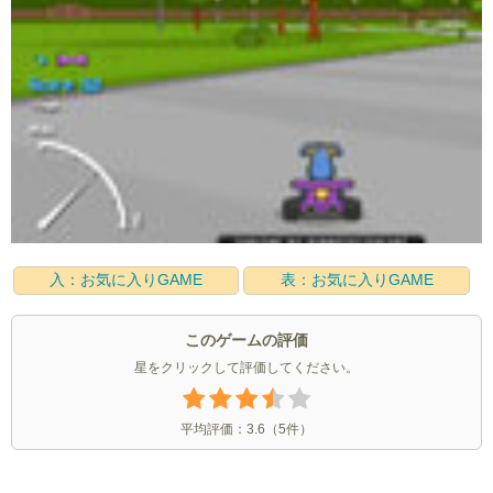
入：お気に入りGAME
表：お気に入りGAME
このゲームの評価
星をクリックして評価してください。
平均評価：
3.6
（
5
件）