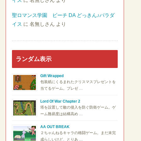
イス
に
名無しさん
より
聖ロマンス学園 ビーチ DA どっきん♪パラダ
イス
に
名無しさん
より
ランダム表示
Gift Wrapped
包装紙にくるまれたクリスマスプレゼントを
当てるゲーム。プレゼ …
Lord Of War Chapter 2
塔を設置して敵の侵入を防ぐ防衛ゲーム。ゲ
ーム難易度は結構高め …
AA OUT BREAK
２ちゃんねるキャラの格闘ゲーム。まだ未完
成らしいけど、とりあ …