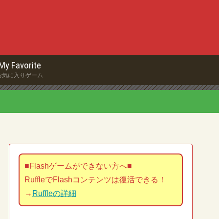
My Favorite
お気に入りゲーム
■Flashゲームができない方へ■
RuffleでFlashコンテンツは復活できる！
→
Ruffleの詳細