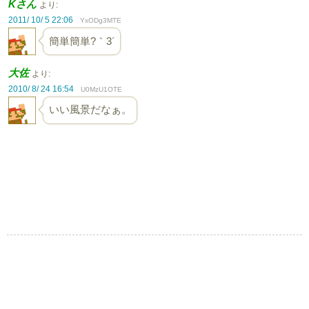
Kさん
より:
2011/ 10/ 5 22:06
YxODg3MTE
簡単簡単?｀3´
大佐
より:
2010/ 8/ 24 16:54
U0MzU1OTE
いい風景だなぁ。