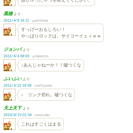
黒猫
より:
2011/ 4/ 9 16:11
gwMTM3MjI
すっげーおもしろい！
やっぱりロックは、サイコーイェィｗｗ
ジョンパ
より:
2011/ 4/ 4 08:03
g2MjM4ODc
↓あんじゃねーか！！嘘つくな
ふいふい
より:
2011/ 3/ 21 18:39
UxMTQwNDk
↓ リンク切れ。嘘つくな
天上天下
より:
2010/ 8/ 23 01:34
kzNzExMjU
これはすごくはまる