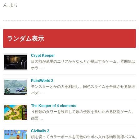
ん
より
ランダム表示
Crypt Keeper
目の前が墓場のエリアからなんとか脱出するゲーム。雰囲気は
ホラ …
PaintWorld 2
モンスターとかの力を利用し、同色スライムを合体させる物理
パズ …
The Keeper of 4 elements
４種類のタワーを設置して敵の侵攻を食い止める防衛ゲーム。
画面 …
Civiballs 2
鎖を切ってカラーボールを同色のツボへ入れる物理誘導パズル