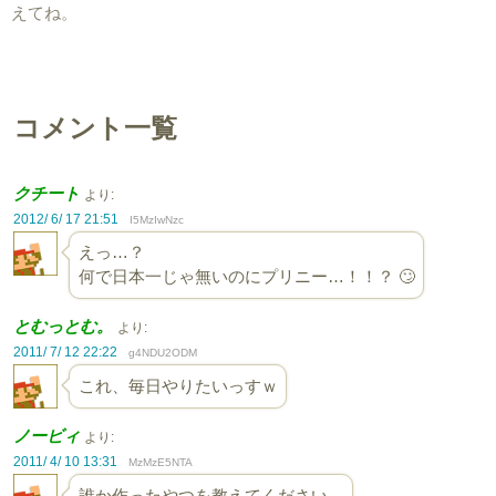
えてね。
コメント一覧
クチート
より:
2012/ 6/ 17 21:51
I5MzIwNzc
えっ…？
何で日本一じゃ無いのにプリニー…！！？ 🙄
とむっとむ。
より:
2011/ 7/ 12 22:22
g4NDU2ODM
これ、毎日やりたいっすｗ
ノービィ
より:
2011/ 4/ 10 13:31
MzMzE5NTA
誰か作ったやつを教えてください。