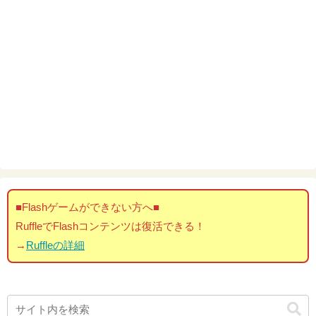
■Flashゲームができない方へ■
RuffleでFlashコンテンツは復活できる！
→
Ruffleの詳細