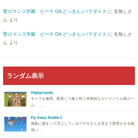
聖ロマンス学園 ビーチ DA どっきん♪パラダイス
に
名無しさ
ん
より
聖ロマンス学園 ビーチ DA どっきん♪パラダイス
に
名無しさ
ん
より
ランダム表示
Highgrounds
キャラを雇用、配置して敵と戦う本格的なカードバトル風ゲー
ム。 …
Fly Away Rabbit 2
風船に捕まって浮上しているウサギさんを雲まで誘導させる物
理パ …