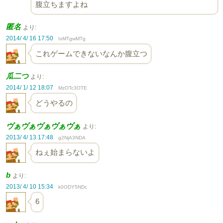
腹立ちますよね
匿名
より:
2014/ 4/ 16 17:50
IxMTgwMTg
これゲームできないなんか腹立つ
瓜二つ
より:
2014/ 1/ 12 18:07
MzOTc3OTE
どうやるの
ヴぁヴぁヴぁヴぁヴぁ
より:
2013/ 4/ 13 17:48
g2NjA3NDA
ねぇ始まらないよ
b
より:
2013/ 4/ 10 15:34
k0ODY5NDc
6