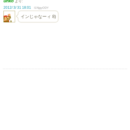
unko
より:
2012/ 3/ 31 18:01
I1NjgyODY
インじゃなーィ 8)