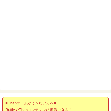
■Flashゲームができない方へ■
RuffleでFlashコンテンツは復活できる！