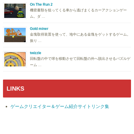
On The Run 2
機密書類を狙ってくる車から逃げまくるカーアクションゲー
ム。ダ …
Gold miner
金塊取得装置を使って、地中にある金塊をゲットするゲーム。
振り …
twizzle
回転盤の中で球を移動させて回転盤の外へ脱出させるパズルゲ
ーム …
LINKS
ゲームクリエイター＆ゲーム紹介サイトリンク集