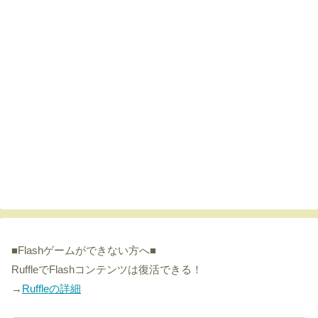
■Flashゲームができない方へ■
RuffleでFlashコンテンツは復活できる！
→
Ruffleの詳細