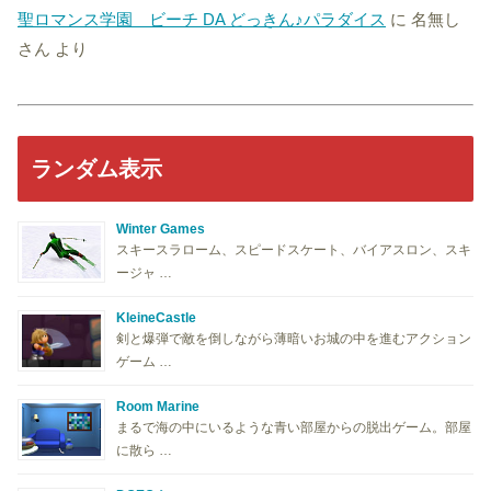
聖ロマンス学園 ビーチ DA どっきん♪パラダイス
に
名無し
さん
より
ランダム表示
Winter Games
スキースラローム、スピードスケート、バイアスロン、スキ
ージャ …
KleineCastle
剣と爆弾で敵を倒しながら薄暗いお城の中を進むアクション
ゲーム …
Room Marine
まるで海の中にいるような青い部屋からの脱出ゲーム。部屋
に散ら …