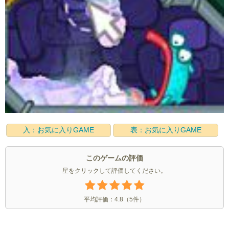
入：お気に入りGAME
表：お気に入りGAME
このゲームの評価
星をクリックして評価してください。
平均評価：
4.8
（
5
件）