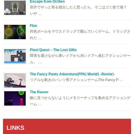
Escape from Octlien
前作でやっと島を脱出したと思ったら、そこはゴミ捨て場？
いや …
Flox
同色ボールをマウスドラッグで囲んでいくゲーム。ドラッグさ
れた …
Pixel Quest – The Lost Gifts
障害を避けながら青いドアから赤いドアへ進むアクションゲー
ム。 …
The Fancy Pants Adventure(FPA) World1 -Remix!-
リアルな動きのパンツ男アクションゲームThe Fancy P …
The Raven
敵に見つからないようにメモリーチップを集めるアクションゲ
ーム …
LINKS