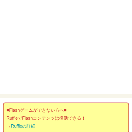
■Flashゲームができない方へ■
RuffleでFlashコンテンツは復活できる！
→
Ruffleの詳細