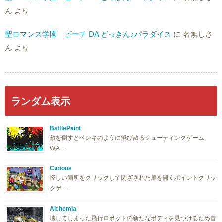
ん
より
聖ロマンス学園 ビーチ DA どっきん♪パラダイス
に
名無しさ
ん
より
ランダム表示
BattlePaint
敵を倒すとペンキのように飛び散るシューティングゲーム。
W,A …
Curious
怪しい箇所をクリックして閉ざされた扉を開くポイントクリッ
クゲ …
Alchemia
壊してしまった飛行ロボットの新たなボディを見つけるため冒