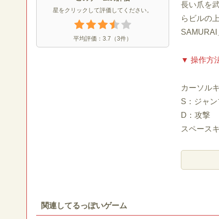
長い爪を
星をクリックして評価してください。
らビルの
SAMUR
平均評価：
3.7
（
3
件）
▼ 操作方
カーソル
S：ジャン
D：攻撃
スペース
関連してるっぽいゲーム