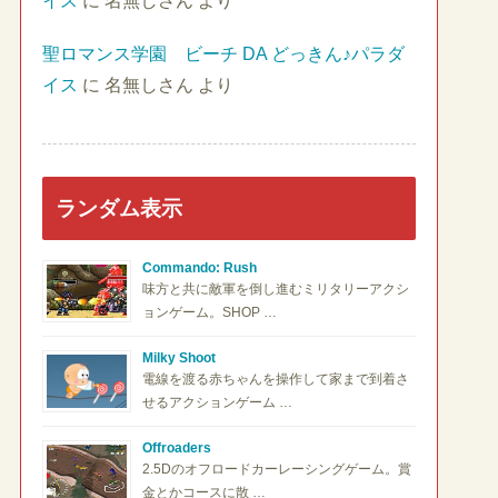
イス
に
名無しさん
より
聖ロマンス学園 ビーチ DA どっきん♪パラダ
イス
に
名無しさん
より
ランダム表示
Commando: Rush
味方と共に敵軍を倒し進むミリタリーアクシ
ョンゲーム。SHOP …
Milky Shoot
電線を渡る赤ちゃんを操作して家まで到着さ
せるアクションゲーム …
Offroaders
2.5Dのオフロードカーレーシングゲーム。賞
金とかコースに散 …