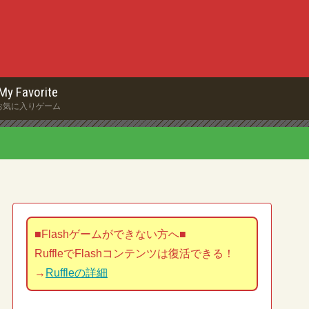
My Favorite
お気に入りゲーム
■Flashゲームができない方へ■
RuffleでFlashコンテンツは復活できる！
→
Ruffleの詳細