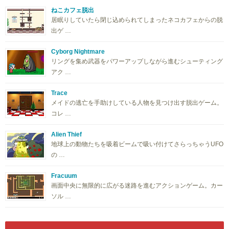
ねこカフェ脱出
居眠りしていたら閉じ込められてしまったネコカフェからの脱
出ゲ …
Cyborg Nightmare
リングを集め武器をパワーアップしながら進むシューティング
アク …
Trace
メイドの逃亡を手助けしている人物を見つけ出す脱出ゲーム。
コレ …
Alien Thief
地球上の動物たちを吸着ビームで吸い付けてさらっちゃうUFO
の …
Fracuum
画面中央に無限的に広がる迷路を進むアクションゲーム。カー
ソル …