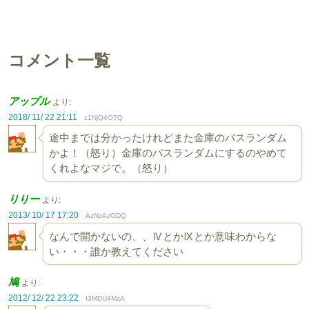
コメント一覧
アップル
より:
2018/ 11/ 22 21:11
c1NjQ4OTQ
途中までは分かったけれどまた金庫のパスランダム
かよ！（怒り）金庫のパスランダムにするのやめて
くれよなマジで。（怒り）
りりー
より:
2013/ 10/ 17 17:20
AzNzAzODQ
なんで開かないの、、ⅣとかⅨとか意味わからな
い・・・誰か教えてください
鳩
より:
2012/ 12/ 22 23:22
I3MDU4MzA