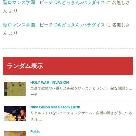
聖ロマンス学園 ビーチ DA どっきん♪パラダイス
に
名無しさ
ん
より
聖ロマンス学園 ビーチ DA どっきん♪パラダイス
に
名無しさ
ん
より
ランダム表示
HOLY WAR: INVASION
単身で敵陣地へ乗り込み敵をやっつけるランボー敵な戦闘シュ
ーテ …
Nine Billion Miles From Earth
リアルレトロなシューティングゲーム。自機の動きが糸につる
され …
Folds