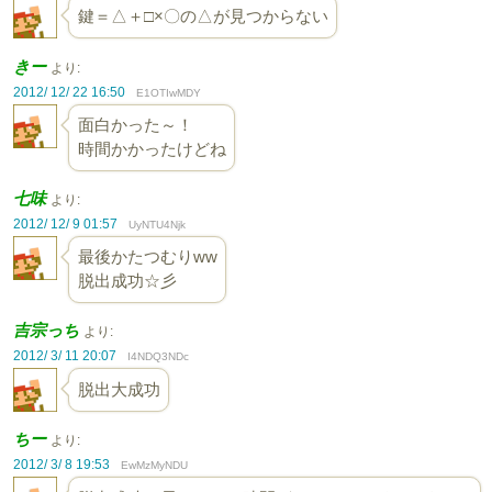
鍵＝△＋□×〇の△が見つからない
きー
より:
2012/ 12/ 22 16:50
E1OTIwMDY
面白かった～！
時間かかったけどね
七味
より:
2012/ 12/ 9 01:57
UyNTU4Njk
最後かたつむりww
脱出成功☆彡
吉宗っち
より:
2012/ 3/ 11 20:07
I4NDQ3NDc
脱出大成功
ちー
より:
2012/ 3/ 8 19:53
EwMzMyNDU