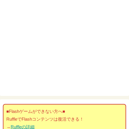
■Flashゲームができない方へ■
RuffleでFlashコンテンツは復活できる！
→
Ruffleの詳細