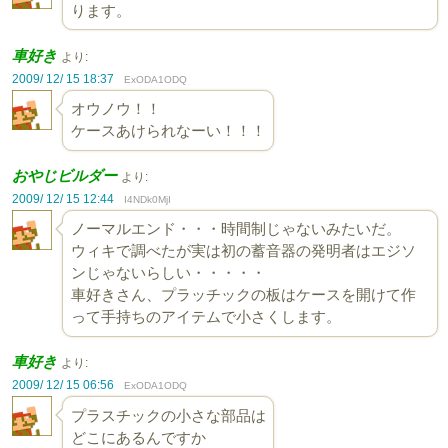
ります。
車好き
より:
2009/ 12/ 15 18:37
ExODA1ODQ
オウノウ！！
ケースあけられなーい！！！
おやじビルダー
より:
2009/ 12/ 15 12:44
I4NDk0MjI
ノーマルエンド・・・時間制じゃないみたいだ。
ウィキで調べたが実は初の蓄音器の発明者はエジソ
ンじゃないらしい・・・・・
車好きさん、プラッチックの板はケースを開けて作
って手持ちのアイテムで小さくします。
車好き
より:
2009/ 12/ 15 06:56
ExODA1ODQ
プラスチックの小さな部品は
どこにあるんですか