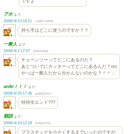
ですよ
アホ
より:
2009/ 9/ 13 18:21
cyMDY1MDM
持ち手はどこに使うのですか？？
一般人
より:
2009/ 9/ 2 17:57
IyNDAzNjM
チェーンソーってどこにあるのだ？
あとついでにカッターってどこにあるんだ？orz
やっぱ一般人だから分かんないのかな？＾＾；
aniki！！！
より:
2009/ 4/ 25 17:36
gwMjQ3NzY
特待生エンド???
順訓
より:
2009/ 4/ 19 12:18
A2MjIxNTQ
プラスチックを小さくするまでいったのですが、