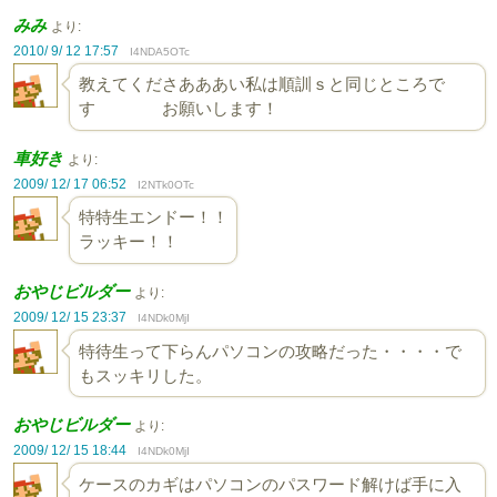
みみ
より:
2010/ 9/ 12 17:57
I4NDA5OTc
教えてくださあああい私は順訓ｓと同じところで
す お願いします！
車好き
より:
2009/ 12/ 17 06:52
I2NTk0OTc
特特生エンドー！！
ラッキー！！
おやじビルダー
より:
2009/ 12/ 15 23:37
I4NDk0MjI
特待生って下らんパソコンの攻略だった・・・・で
もスッキリした。
おやじビルダー
より:
2009/ 12/ 15 18:44
I4NDk0MjI
ケースのカギはパソコンのパスワード解けば手に入