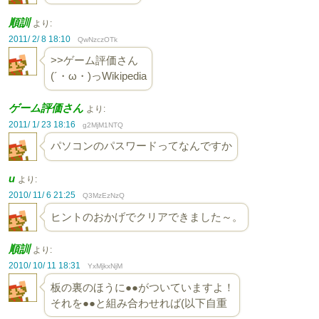
順訓
より:
2011/ 2/ 8 18:10
QwNzczOTk
>>ゲーム評価さん
(´・ω・)っWikipedia
ゲーム評価さん
より:
2011/ 1/ 23 18:16
g2MjM1NTQ
パソコンのパスワードってなんですか
u
より:
2010/ 11/ 6 21:25
Q3MzEzNzQ
ヒントのおかげでクリアできました～。
順訓
より:
2010/ 10/ 11 18:31
YxMjkxNjM
板の裏のほうに●●がついていますよ！
それを●●と組み合わせれば(以下自重