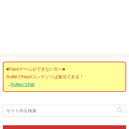
■Flashゲームができない方へ■
RuffleでFlashコンテンツは復活できる！
→
Ruffleの詳細