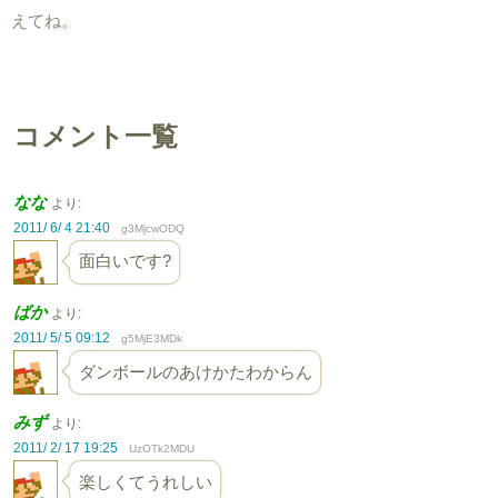
えてね。
コメント一覧
なな
より:
2011/ 6/ 4 21:40
g3MjcwODQ
面白いです?
ばか
より:
2011/ 5/ 5 09:12
g5MjE3MDk
ダンボールのあけかたわからん
みず
より:
2011/ 2/ 17 19:25
UzOTk2MDU
楽しくてうれしい