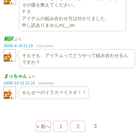
その後を教えてください。
ＰＳ
アイテムの組み合わせ方は分かりました。
申し訳ありませんm(__)m
順訓
より:
2009/ 4/ 18 21:20
Y0NjYzNzM
そもそも、アイテムってどうやって組み合わせるん
ですか？
まっちゃん
より:
2008/ 12/ 31 21:15
MxMjQ0MjI
せんせーのイラカァイスギ！！
3
« 前へ
1
2