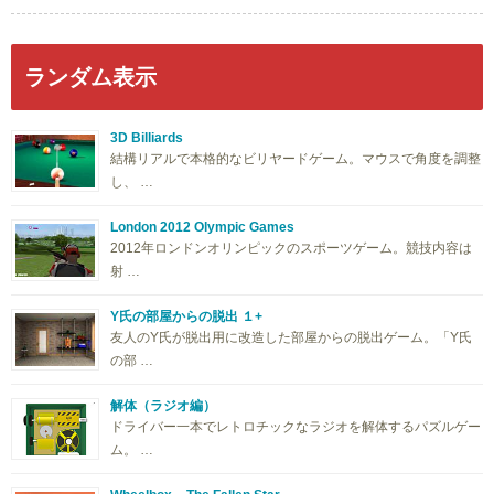
ランダム表示
3D Billiards
結構リアルで本格的なビリヤードゲーム。マウスで角度を調整
し、 …
London 2012 Olympic Games
2012年ロンドンオリンピックのスポーツゲーム。競技内容は
射 …
Y氏の部屋からの脱出 １+
友人のY氏が脱出用に改造した部屋からの脱出ゲーム。「Y氏
の部 …
解体（ラジオ編）
ドライバー一本でレトロチックなラジオを解体するパズルゲー
ム。 …