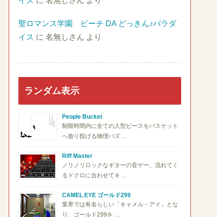
イス
に
名無しさん
より
聖ロマンス学園 ビーチ DA どっきん♪パラダ
イス
に
名無しさん
より
ランダム表示
People Bucket
制限時間内に全ての人型ピースをバスケット
へ放り投げる物理パズ …
Riff Master
ノリノリロックなギターの音ゲー。流れてく
るドクロに合わせてキ …
CAMEL EYE ゴールド299
業界では有名らしい「キャメル・アイ」とな
り、ゴールド299を …