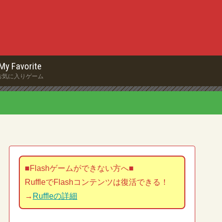
My Favorite
お気に入りゲーム
■Flashゲームができない方へ■
RuffleでFlashコンテンツは復活できる！
→
Ruffleの詳細