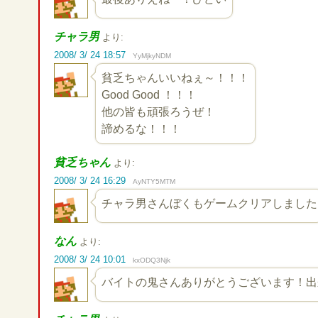
チャラ男
より:
2008/ 3/ 24 18:57
YyMjkyNDM
貧乏ちゃんいいねぇ～！！！
Good Good ！！！
他の皆も頑張ろうぜ！
諦めるな！！！
貧乏ちゃん
より:
2008/ 3/ 24 16:29
AyNTY5MTM
チャラ男さんぼくもゲームクリアしました
なん
より:
2008/ 3/ 24 10:01
kxODQ3Njk
バイトの鬼さんありがとうございます！出