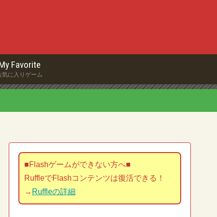
My Favorite
お気に入りゲーム
■Flashゲームができない方へ■
RuffleでFlashコンテンツは復活できる！
→
Ruffleの詳細