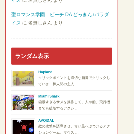
イス
に
名無しさん
より
聖ロマンス学園 ビーチ DA どっきん♪パラダ
イス
に
名無しさん
より
ランダム表示
Hapland
クリックポイントを適切な順番でクリックし
ていき、棒人間の主人 …
Miami Shark
凶暴すぎるサメを操作して、人や船、飛行機
までも破壊するアクシ …
AVOIDAL
敵の攻撃を誘導させ、青い星へぶつけるアク
ションゲーム。マウス …