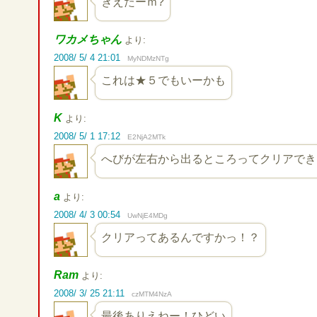
きえたーｍ?
ワカメちゃん
より:
2008/ 5/ 4 21:01
MyNDMzNTg
これは★５でもいーかも
K
より:
2008/ 5/ 1 17:12
E2NjA2MTk
へびが左右から出るところってクリアでき
a
より:
2008/ 4/ 3 00:54
UwNjE4MDg
クリアってあるんですかっ！？
Ram
より:
2008/ 3/ 25 21:11
czMTM4NzA
最後ありえねー！ひどい