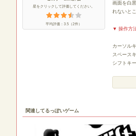
画面を白
星をクリックして評価してください。
れないと
平均評価：
3.5
（
2
件）
▼ 操作方
カーソル
スペース
シフトキ
関連してるっぽいゲーム