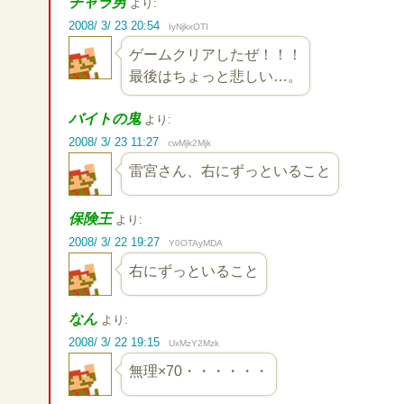
チャラ男
より:
2008/ 3/ 23 20:54
IyNjkxOTI
ゲームクリアしたぜ！！！
最後はちょっと悲しい…。
バイトの鬼
より:
2008/ 3/ 23 11:27
cwMjk2Mjk
雷宮さん、右にずっといること
保険王
より:
2008/ 3/ 22 19:27
Y0OTAyMDA
右にずっといること
なん
より:
2008/ 3/ 22 19:15
UxMzY2Mzk
無理×70・・・・・・