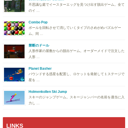
不思議な庭でイースターエッグを見つけ出す脱出ゲーム。全て
のイ …
Combo Pop
ボールを回転させて消していくタイプのさめがめパズルゲー
ム。同 …
禁断のドール
人形作家の屋敷からの脱出ゲーム。オーダーメイドで注文した
人形 …
Planet Basher
バウンドする惑星を配置し、ロケットを発射して１ステージで
星を …
Holmenkollen Ski Jump
スキーのジャンプゲーム。スキージャンパーの名前を適当に入
力し …
LINKS