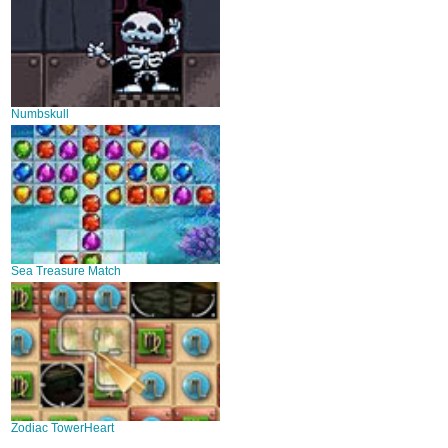
Numbskull
Sea Treasure Match
Zodiac TowerHeart