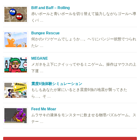
Biff and Baff – Rolling
赤いボールと青いボールを切り替えて協力しながらゴールへ導
くパ …
Bungee Rescue
何かのバツゲームでしょうか…。ヘリにバンジー状態でつられ
たレ …
MEGANE
メガネを上下にクイッってやるミニゲーム。操作はマウスの上
下運 …
震度6強体験シミュレーション
もしもあなたが家にいるとき震度6強の地震が襲ってきた
ら…。そ …
Feed Me Moar
ムラサキの液体をモンスターに飲ませる物理パズルゲーム。ス
テー …