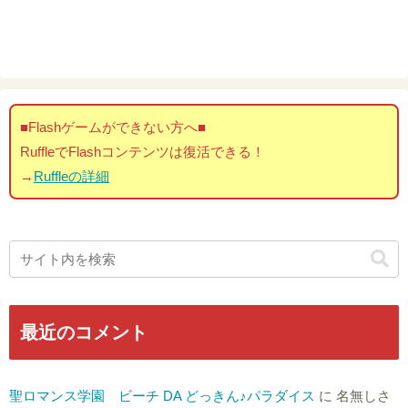
■Flashゲームができない方へ■
RuffleでFlashコンテンツは復活できる！
→
Ruffleの詳細
最近のコメント
聖ロマンス学園 ビーチ DA どっきん♪パラダイス
に
名無しさ