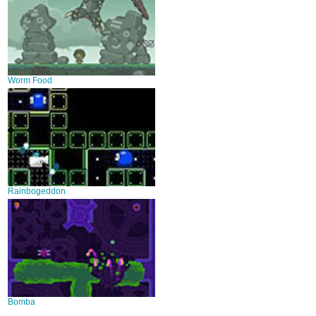
Worm Food
Rainbogeddon
Bomba