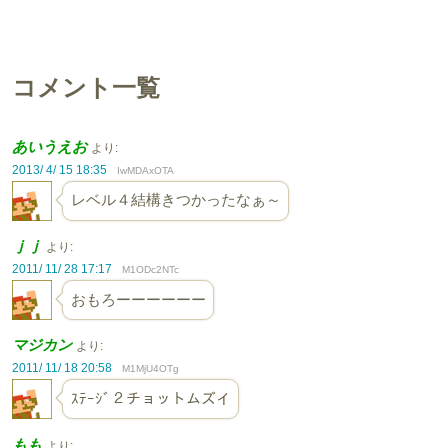
コメント一覧
あいうえお
より:
2013/ 4/ 15 18:35
IwMDAxOTA
レベル４結構きつかったなぁ～
ｊｊ
より:
2011/ 11/ 28 17:17
M1ODc2NTc
おもろーーーーーー
マジカン
より:
2011/ 11/ 18 20:58
M1MjU4OTg
ｽﾃｰｼﾞ２チョットムズイ
もも
より: