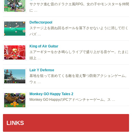
サクサク進む昔のドラクエ風RPG。女の子やモンスターを仲間
に …
Deflectorpool
ステージ上を跳ね回るボールを落下させないように消して行く
パズ …
King of Air Guitar
エアーギターをかき鳴らしライブで盛り上がる音ゲー。たまに
頭上 …
Lair Y Defense
基地を狙って攻めてくる敵を迎え撃つ防衛アクションゲーム。
ウェ …
Monkey GO Happy Tales 2
Monkey GO HappyのPCアドベンチャーゲーム。ス …
LINKS