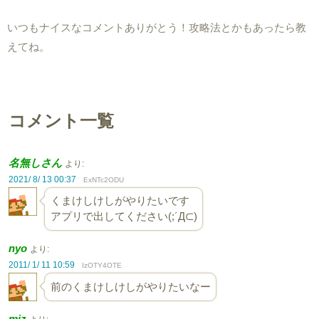
いつもナイスなコメントありがとう！攻略法とかもあったら教
えてね。
コメント一覧
名無しさん
より:
2021/ 8/ 13 00:37
ExNTc2ODU
くまけしけしがやりたいです
アプリで出してください(;´Д⊂)
nyo
より:
2011/ 1/ 11 10:59
IzOTY4OTE
前のくまけしけしがやりたいなー
miz