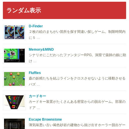
ランダム表示
D-Finder
２枚の絵のまちがい箇所を探す間違い探しゲーム。制限時間内
に５ …
Memory&MIND
シナリオにこだわったファンタジーRPG。洞窟で薬師の娘に助
け …
Fluffies
森の妖精たちを結ぶラインをクロスさせないように移動させる
パズ …
カードキー
カードキー装置がたくさんある密室からの脱出ゲーム。部屋の
ドア …
Escape Brownstone
薄気味悪い古い褐色砂岩の建物から抜け出すホーラー脱出ゲー