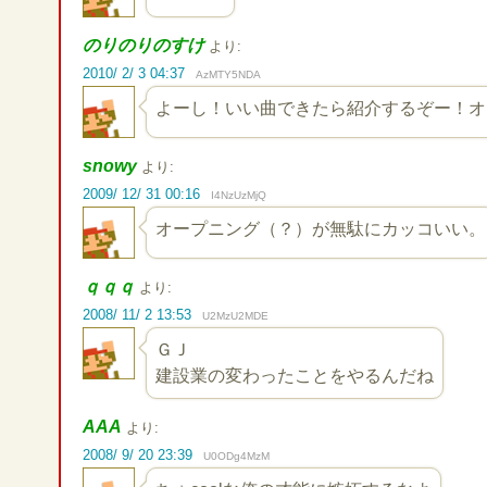
のりのりのすけ
より:
2010/ 2/ 3 04:37
AzMTY5NDA
よーし！いい曲できたら紹介するぞー！オ
snowy
より:
2009/ 12/ 31 00:16
I4NzUzMjQ
オープニング（？）が無駄にカッコいい。
ｑｑｑ
より:
2008/ 11/ 2 13:53
U2MzU2MDE
ＧＪ
建設業の変わったことをやるんだね
AAA
より:
2008/ 9/ 20 23:39
U0ODg4MzM