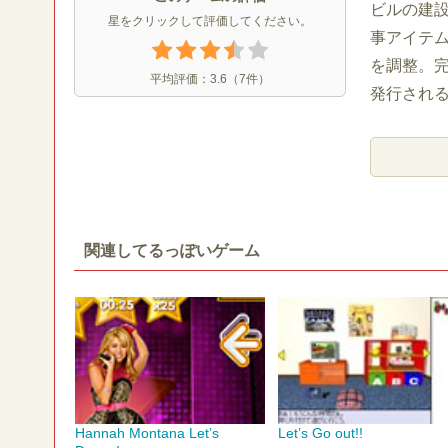
ビルの建
星をクリックして評価してください。
事アイテ
を調整。完
平均評価：
3.6
（
7
件）
発行され
関連してるっぽいゲーム
Hannah Montana Let’s
Let’s Go out!!