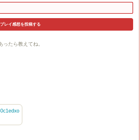
あったら教えてね。
/30c1edxo