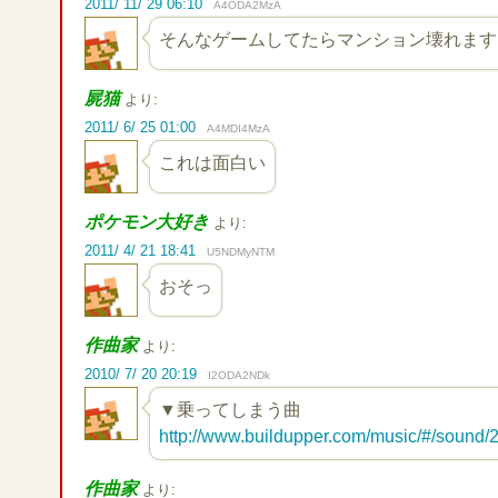
2011/ 11/ 29 06:10
A4ODA2MzA
そんなゲームしてたらマンション壊れます
屍猫
より:
2011/ 6/ 25 01:00
A4MDI4MzA
これは面白い
ポケモン大好き
より:
2011/ 4/ 21 18:41
U5NDMyNTM
おそっ
作曲家
より:
2010/ 7/ 20 20:19
I2ODA2NDk
▼乗ってしまう曲
http://www.buildupper.com/music/#/sound/
作曲家
より: