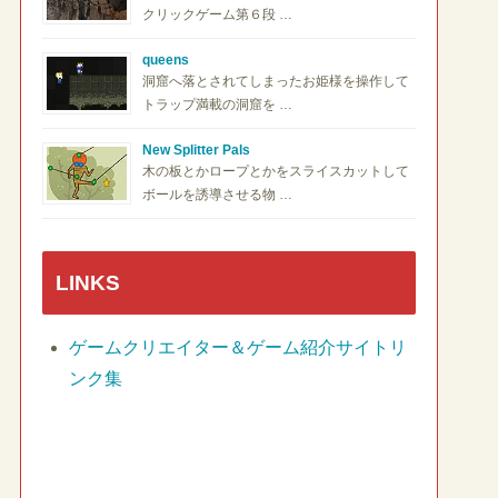
クリックゲーム第６段 …
queens
洞窟へ落とされてしまったお姫様を操作して
トラップ満載の洞窟を …
New Splitter Pals
木の板とかロープとかをスライスカットして
ボールを誘導させる物 …
LINKS
ゲームクリエイター＆ゲーム紹介サイトリ
ンク集