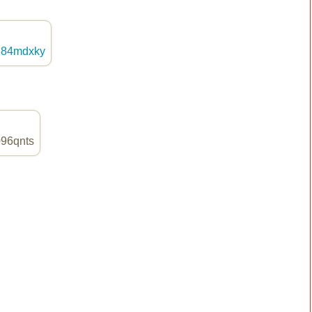
/884mdxky
096qnts