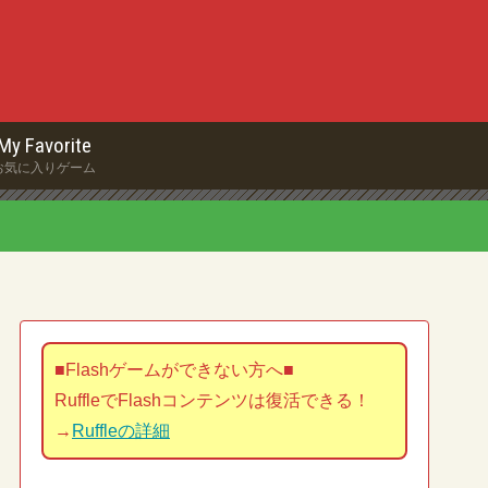
My Favorite
お気に入りゲーム
■Flashゲームができない方へ■
RuffleでFlashコンテンツは復活できる！
→
Ruffleの詳細