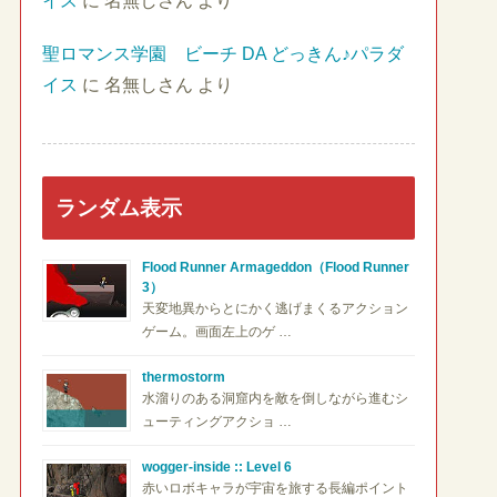
イス
に
名無しさん
より
聖ロマンス学園 ビーチ DA どっきん♪パラダ
イス
に
名無しさん
より
ランダム表示
Flood Runner Armageddon（Flood Runner
3）
天変地異からとにかく逃げまくるアクション
ゲーム。画面左上のゲ …
thermostorm
水溜りのある洞窟内を敵を倒しながら進むシ
ューティングアクショ …
wogger-inside :: Level 6
赤いロボキャラが宇宙を旅する長編ポイント