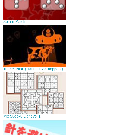
Spin-n-Match
Tunnel Pilot（Hanna In A Choppa 2）
Mix Sudoku Light Vol 1