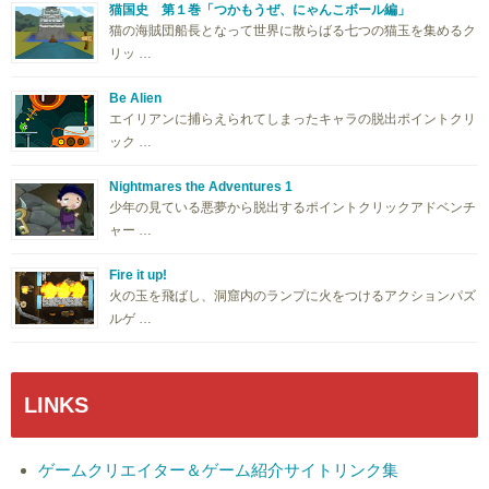
猫国史 第１巻「つかもうぜ、にゃんこボール編」
猫の海賊団船長となって世界に散らばる七つの猫玉を集めるク
リッ …
Be Alien
エイリアンに捕らえられてしまったキャラの脱出ポイントクリ
ック …
Nightmares the Adventures 1
少年の見ている悪夢から脱出するポイントクリックアドベンチ
ャー …
Fire it up!
火の玉を飛ばし、洞窟内のランプに火をつけるアクションパズ
ルゲ …
LINKS
ゲームクリエイター＆ゲーム紹介サイトリンク集