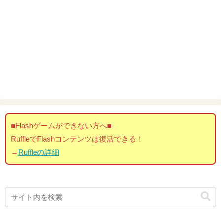
■Flashゲームができない方へ■
RuffleでFlashコンテンツは復活できる！
→
Ruffleの詳細