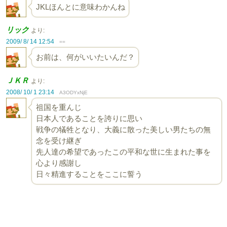
JKLほんとに意味わかんね
リック
より:
2009/ 8/ 14 12:54
==
お前は、何がいいたいんだ？
ＪＫＲ
より:
2008/ 10/ 1 23:14
A3ODYxNjE
祖国を重んじ
日本人であることを誇りに思い
戦争の犠牲となり、大義に散った美しい男たちの無
念を受け継ぎ
先人達の希望であったこの平和な世に生まれた事を
心より感謝し
日々精進することをここに誓う