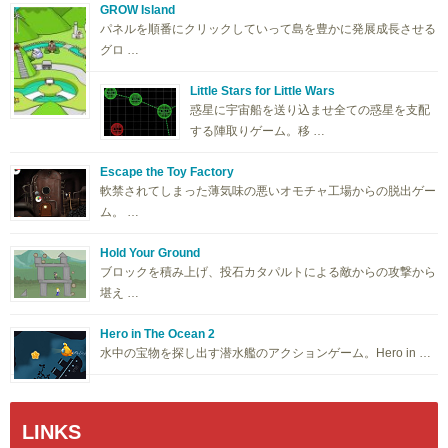
GROW Island
パネルを順番にクリックしていって島を豊かに発展成長させる
グロ …
Little Stars for Little Wars
惑星に宇宙船を送り込ませ全ての惑星を支配
する陣取りゲーム。移 …
Escape the Toy Factory
軟禁されてしまった薄気味の悪いオモチャ工場からの脱出ゲー
ム。 …
Hold Your Ground
ブロックを積み上げ、投石カタパルトによる敵からの攻撃から
堪え …
Hero in The Ocean 2
水中の宝物を探し出す潜水艦のアクションゲーム。Hero in …
LINKS