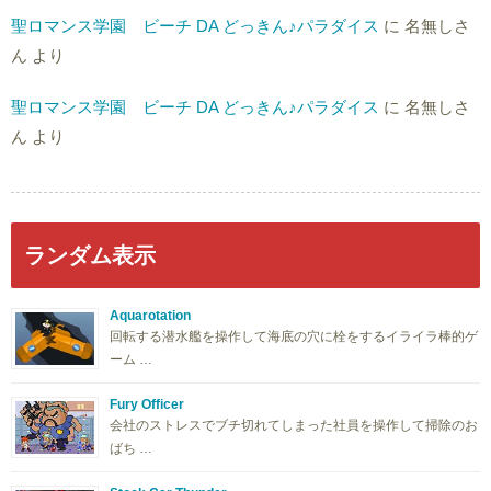
聖ロマンス学園 ビーチ DA どっきん♪パラダイス
に
名無しさ
ん
より
聖ロマンス学園 ビーチ DA どっきん♪パラダイス
に
名無しさ
ん
より
ランダム表示
Aquarotation
回転する潜水艦を操作して海底の穴に栓をするイライラ棒的ゲ
ーム …
Fury Officer
会社のストレスでブチ切れてしまった社員を操作して掃除のお
ばち …