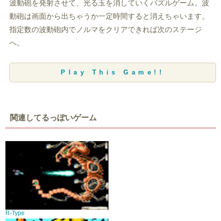
波動砲を発射させて、光る玉を消していくパズルゲーム。波
動砲は画面から出ちゃうか一定時間すると消えちゃいます。
指定数の波動砲内でノルマをクリアできれば次のステージ
へ。
Play This Game!!
関連してるっぽいゲーム
R-Type