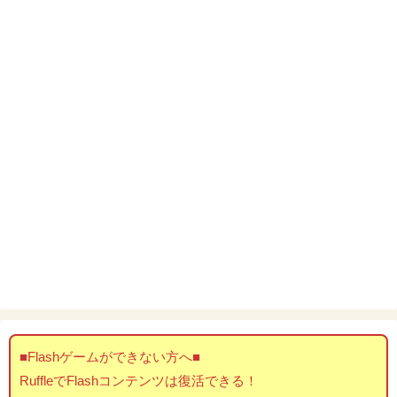
■Flashゲームができない方へ■
RuffleでFlashコンテンツは復活できる！