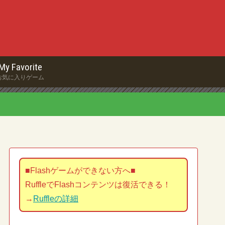
My Favorite
お気に入りゲーム
■Flashゲームができない方へ■
RuffleでFlashコンテンツは復活できる！
→
Ruffleの詳細