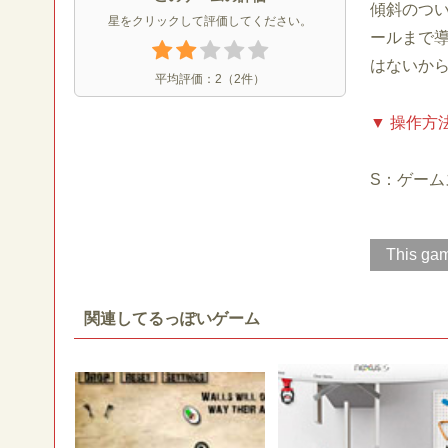
傾斜のつ
星をクリックして評価してください。
ールまで
はないか
平均評価：
2
（
2
件）
▼ 操作方
S：ゲーム
This gam
関連してるっぽいゲーム