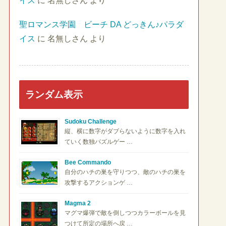
イス
に
名無しさん
より
聖ロマンス学園 ビーチ DA どっきん♪パラダ
イス
に
名無しさん
より
ランダム表示
Sudoku Challenge
縦、横に数字がダブらないように数字を入れ
ていく数独パズルゲー …
Bee Commando
自分のハチの巣を守りつつ、敵のハチの巣を
攻撃するアクションゲ …
Magma 2
マグマ爆弾で敵を倒しつつカラーボールを見
つけて所定の場所へ戻 …