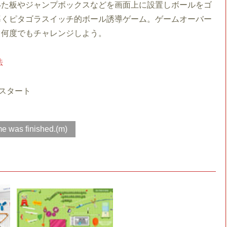
いた板やジャンプボックスなどを画面上に設置しボールをゴ
導くピタゴラスイッチ的ボール誘導ゲーム。ゲームオーバー
ら何度でもチャレンジしよう。
法
スタート
e was finished.(m)