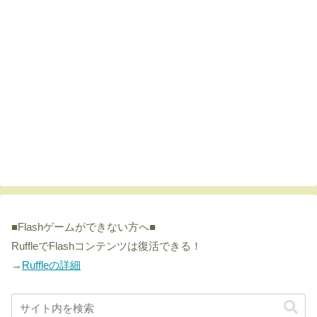
■Flashゲームができない方へ■
RuffleでFlashコンテンツは復活できる！
→
Ruffleの詳細