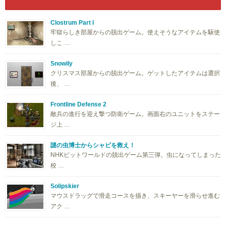
Clostrum Part I
牢獄らしき部屋からの脱出ゲーム。使えそうなアイテムを駆使
しこ …
Snowily
クリスマス部屋からの脱出ゲーム。ゲットしたアイテムは選択
後、 …
Frontline Defense 2
敵兵の進行を迎え撃つ防衛ゲーム。画面右のユニットをステー
ジ上 …
謎の虫博士からシャビを救え！
NHKビットワールドの脱出ゲーム第三弾。虫になってしまった
校 …
Solipskier
マウスドラッグで滑走コースを描き、スキーヤーを滑らせ進む
アク …