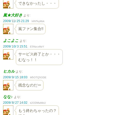
できなかったし・・・
嵐★大好き
より:
2009/ 11/ 25 21:29
I4NTkyMzk
嵐ファン集合!!
よこよこ
より:
2009/ 10/ 3 15:51
E5NzcxMzY
サービス終了とか・・・
むなっ！！
ヒカル
より:
2009/ 9/ 15 18:03
M5OTQ5ODE
残念なのだー
なな♪
より:
2009/ 8/ 27 14:02
k2ODMwMzU
もう終わちゃったの？