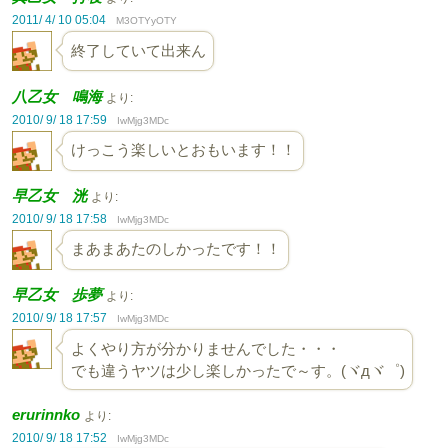
2011/ 4/ 10 05:04
M3OTYyOTY
終了していて出来ん
八乙女 鳴海
より:
2010/ 9/ 18 17:59
IwMjg3MDc
けっこう楽しいとおもいます！！
早乙女 洸
より:
2010/ 9/ 18 17:58
IwMjg3MDc
まあまあたのしかったです！！
早乙女 歩夢
より:
2010/ 9/ 18 17:57
IwMjg3MDc
よくやり方が分かりませんでした・・・
でも違うヤツは少し楽しかったで～す。(ヾдヾ゜)
erurinnko
より:
2010/ 9/ 18 17:52
IwMjg3MDc