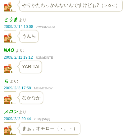
やりかたわっかんないんですけどぉ?（＞o＜）
とうま
より:
2009/ 2/ 14 10:08
AwNDI2ODM
うんち
NAO
より:
2009/ 2/ 11 19:12
U2MzI3NTE
YARITAI
ち
より:
2009/ 2/ 3 17:58
M3NzE3NDY
なかなか
メロン
より:
2009/ 2/ 2 20:44
c0MjQ5NjQ
まぁ，オモロー（・。・）