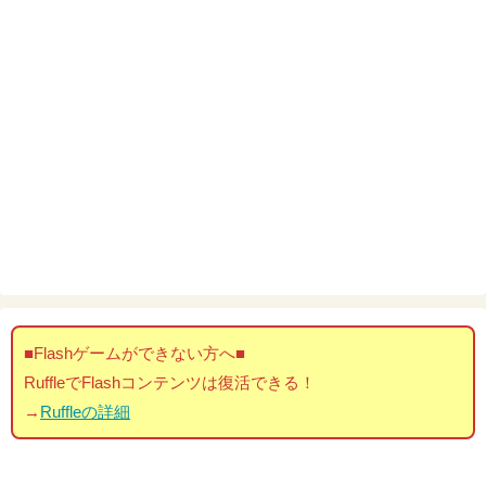
■Flashゲームができない方へ■
RuffleでFlashコンテンツは復活できる！
→
Ruffleの詳細