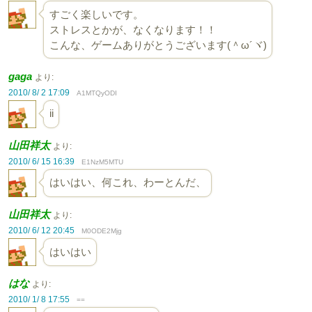
すごく楽しいです。
ストレスとかが、なくなります！！
こんな、ゲームありがとうございます(＾ω´ヾ)
gaga
より:
2010/ 8/ 2 17:09
A1MTQyODI
ii
山田祥太
より:
2010/ 6/ 15 16:39
E1NzM5MTU
はいはい、何これ、わーとんだ、
山田祥太
より:
2010/ 6/ 12 20:45
M0ODE2Mjg
はいはい
はな
より:
2010/ 1/ 8 17:55
==