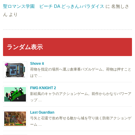
聖ロマンス学園 ビーチ DA どっきん♪パラダイス
に
名無しさ
ん
より
ランダム表示
Shove it
荷物を指定の場所へ運ぶ倉庫番パズルゲーム。荷物は押すこと
はで …
FWG KNIGHT 2
影絵風のキャラのアクションゲーム。前作からかなりパワーア
ップ …
Last Guardian
弓矢と召還で攻め寄せる敵から城を守り抜く防衛アクションゲ
ーム …