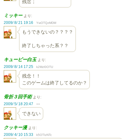
残念；
ミッキー
より:
2009/ 8/ 21 19:16
YwOTQzMDM
もうできないの？？？？
終了しちゃった系？？
キューピー白玉
より:
2009/ 8/ 14 17:25
k2MzI0OTU
残念！！
このゲームは終了してるのか？
骨折３回手術
より:
2009/ 5/ 18 20:47
==
できない
クッキー漫
より:
2009/ 4/ 10 15:33
k5OTIzNTc