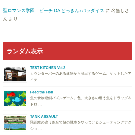
聖ロマンス学園 ビーチ DA どっきん♪パラダイス
に
名無しさ
ん
より
ランダム表示
TEST KITCHEN Vol.2
カウンターバーのある建物から脱出するゲーム。ゲットしたア
イテ …
Feed the Fish
魚の食物連鎖パズルゲーム。色、大きさの違う魚をドラッグ＆
ドロ …
TANK ASSAULT
飛距離の違う砲台で敵の戦車をやっつけるシューティングアク
ショ …