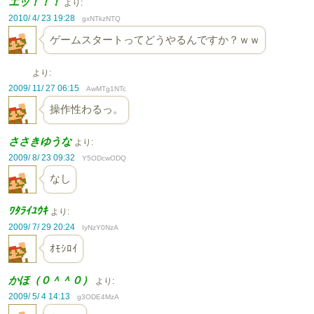
エッ！！！
より:
2010/ 4/ 23 19:28
gxNTkzNTQ
ゲームスタートってどうやるんですか？ｗｗ
より:
2009/ 11/ 27 06:15
AwMTg1NTc
操作性わるっ。
ささきゆうな
より:
2009/ 8/ 23 09:32
Y5ODcwODQ
なし
ﾜﾀﾗｲﾕｳｷ
より:
2009/ 7/ 29 20:24
IyNzY0NzA
ｵﾓｼﾛｲ
かほ（０＾＾０）
より:
2009/ 5/ 4 14:13
g3ODE4MzA