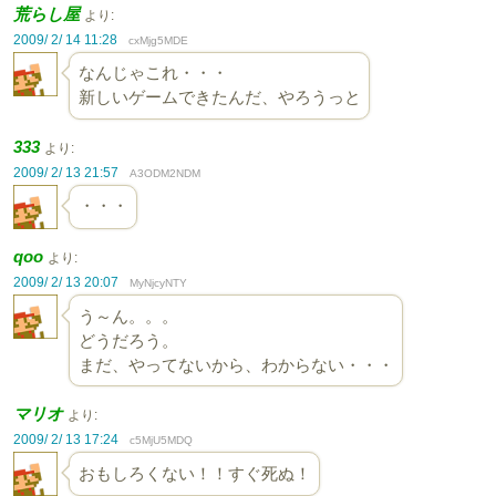
荒らし屋
より:
2009/ 2/ 14 11:28
cxMjg5MDE
なんじゃこれ・・・
新しいゲームできたんだ、やろうっと
333
より:
2009/ 2/ 13 21:57
A3ODM2NDM
・・・
qoo
より:
2009/ 2/ 13 20:07
MyNjcyNTY
う～ん。。。
どうだろう。
まだ、やってないから、わからない・・・
マリオ
より:
2009/ 2/ 13 17:24
c5MjU5MDQ
おもしろくない！！すぐ死ぬ！