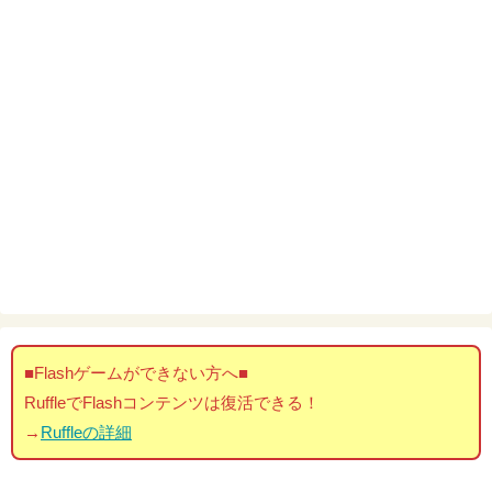
■Flashゲームができない方へ■
RuffleでFlashコンテンツは復活できる！
→
Ruffleの詳細