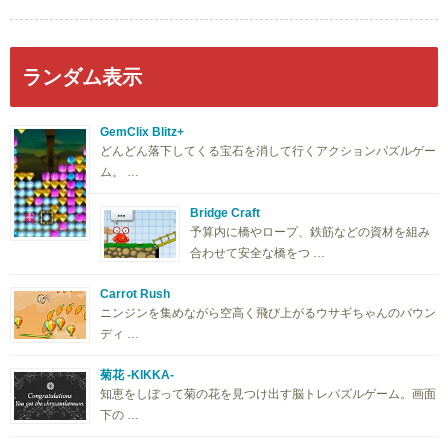
ランダム表示
GemClix Blitz+
どんどん落下してくる宝石を消して行くアクションパズルゲー
ム。 …
Bridge Craft
予算内に橋やロープ、鉄筋などの資材を組み
合わせて安全な橋をつ …
Carrot Rush
ニンジンを集めながら空高く飛び上がるウサギちゃんのバウン
ディ …
菊花 -KIKKA-
知恵をしぼって菊の花を見つけ出す脳トレパズルゲーム。画面
下の …