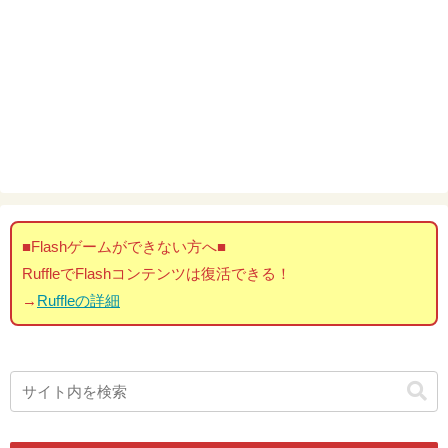
■Flashゲームができない方へ■
RuffleでFlashコンテンツは復活できる！
→
Ruffleの詳細