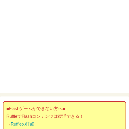
■Flashゲームができない方へ■
RuffleでFlashコンテンツは復活できる！
→
Ruffleの詳細