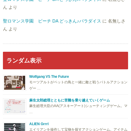
ん
より
聖ロマンス学園 ビーチ DA どっきん♪パラダイス
に
名無しさ
ん
より
ランダム表示
Wolfgang VS The Future
モーツアルトがペットの鳥と一緒に敵と戦うバトルアクション
ゲー …
麻生太郎総理とともに苦難を乗り越えていくゲーム
麻生総理大臣のAA(アスキーアート)シューティングゲーム。マ
…
ALIEN Grrrl
エイリアンを操作して宝物を探すアクションゲーム。アイテム