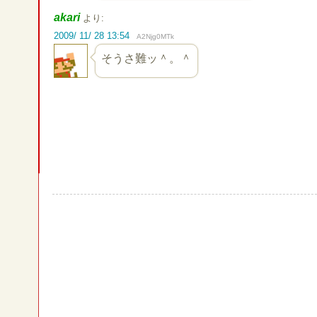
akari
より:
2009/ 11/ 28 13:54
A2Njg0MTk
そうさ難ッ＾。＾