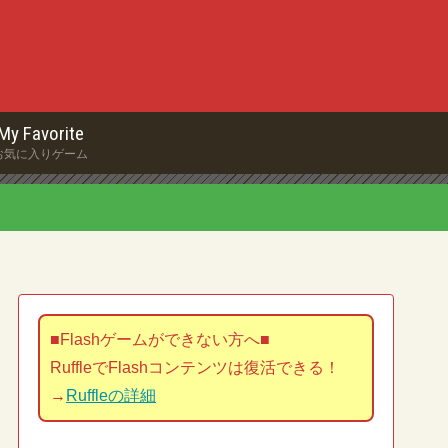
My Favorite
お気に入りゲーム
■Flashゲームができない方へ■
RuffleでFlashコンテンツは復活できる！
→
Ruffleの詳細