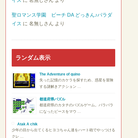
イス
に
名無しさん
より
聖ロマンス学園 ビーチ DA どっきん♪パラダ
イス
に
名無しさん
より
ランダム表示
The Adventure of quino
失った記憶のカケラを探すため、惑星を冒険
する謎解きアクション …
都道府県パズル
都道府県のカタチのパズルゲーム。バラバラ
になったピースをマウ …
Atak A chik
少年の目から出てくるヒヨコちゃん達をハート砲でやっつける
クレ …