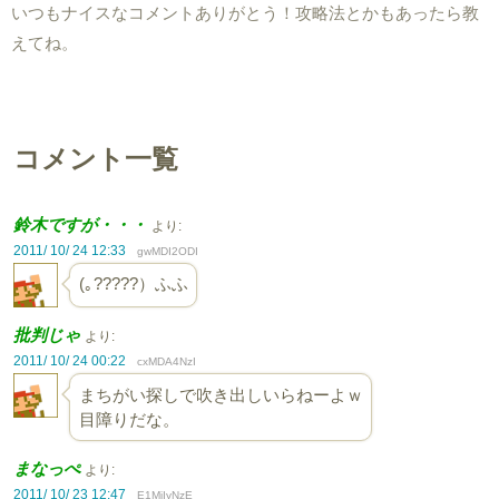
いつもナイスなコメントありがとう！攻略法とかもあったら教
えてね。
コメント一覧
鈴木ですが・・・
より:
2011/ 10/ 24 12:33
gwMDI2ODI
(｡?????）ふふ
批判じゃ
より:
2011/ 10/ 24 00:22
cxMDA4NzI
まちがい探しで吹き出しいらねーよｗ
目障りだな。
まなっぺ
より:
2011/ 10/ 23 12:47
E1MjIyNzE