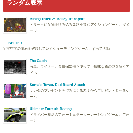
ランダム表示
Mining Truck 2: Trolley Transport
トラックに荷物を積み込み悪路を進むアクションゲーム。ダメ
ージ …
BELTER
宇宙空間の隕石を破壊していくシューティングゲーム。すべての動 …
The Cabin
写真、ライター、金属探知機を使って不気味な森の謎を解くア
ドベ …
Santa’s Tower. Red Beard Attack
サンタのプレゼントを盗みにくる悪党からプレゼントを守るゲ
ーム …
Ultimate Formula Racing
ドライバー視点のフォーミュラーカーレーシングゲーム。フォ
ーミ …