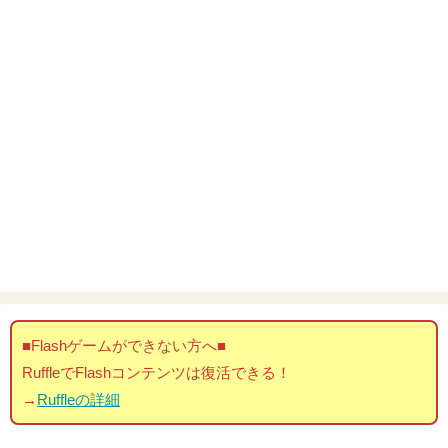
■Flashゲームができない方へ■
RuffleでFlashコンテンツは復活できる！
→
Ruffleの詳細