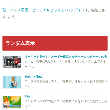
聖ロマンス学園 ビーチ DA どっきん♪パラダイス
に
名無しさ
ん
より
ランダム表示
オーギーを探せ！「オーギー東京カルチャーカルチャー」の巻
ムービーの中に9人のオーギーを見つけ出すゲーム。全てのオ
ーギ …
Yummy Nuts
ロープや泡を利用してナッツを集め、赤ちゃんへ届ける物理パ
ズル …
Plitch
ベルトコンベアに運ばれてくる植木に水をかけて花を咲かせる
ミニ …