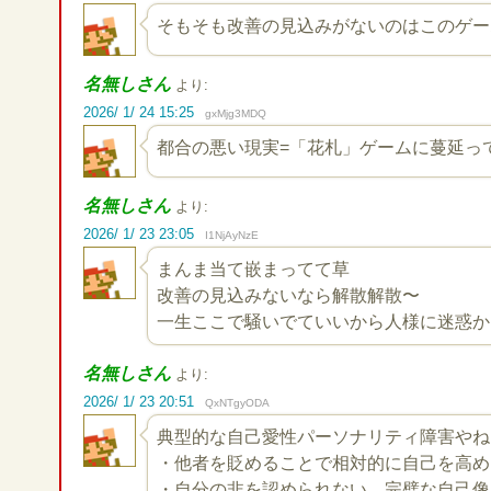
そもそも改善の見込みがないのはこのゲー
名無しさん
より:
2026/ 1/ 24 15:25
gxMjg3MDQ
都合の悪い現実=「花札」ゲームに蔓延っ
名無しさん
より:
2026/ 1/ 23 23:05
I1NjAyNzE
まんま当て嵌まってて草
改善の見込みないなら解散解散〜
一生ここで騒いでていいから人様に迷惑か
名無しさん
より:
2026/ 1/ 23 20:51
QxNTgyODA
典型的な自己愛性パーソナリティ障害やね
・他者を貶めることで相対的に自己を高め
・自分の非を認められない、完璧な自己像