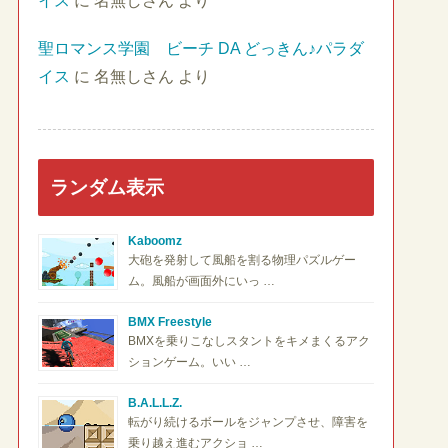
イス
に
名無しさん
より
聖ロマンス学園 ビーチ DA どっきん♪パラダ
イス
に
名無しさん
より
ランダム表示
Kaboomz
大砲を発射して風船を割る物理パズルゲー
ム。風船が画面外にいっ …
BMX Freestyle
BMXを乗りこなしスタントをキメまくるアク
ションゲーム。いい …
B.A.L.L.Z.
転がり続けるボールをジャンプさせ、障害を
乗り越え進むアクショ …