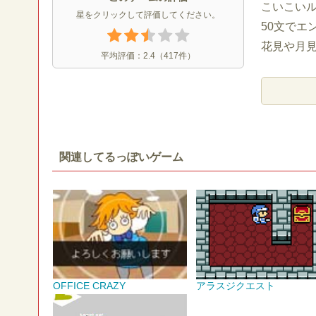
こいこい
星をクリックして評価してください。
50文でエ
花見や月
平均評価：
2.4
（
417
件）
関連してるっぽいゲーム
OFFICE CRAZY
アラスジクエスト