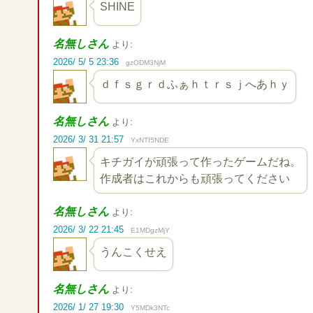
SHINE
名無しさん
より:
2026/ 5/ 5 23:36
gzODM3NjM
ｄｆｓｇｒｄふぁｈｔｒｓｊへあｈｙ
名無しさん
より:
2026/ 3/ 31 21:57
YxNTI5NDE
キチガイが頑張って作ったゲームだね。
作成者はこれからも頑張ってください
名無しさん
より:
2026/ 3/ 22 21:45
E1MDgzMjY
うんこくせえ
名無しさん
より:
2026/ 1/ 27 19:30
Y5MDk3NTc