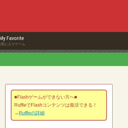
My Favorite
お気に入りゲーム
■Flashゲームができない方へ■
RuffleでFlashコンテンツは復活できる！
→
Ruffleの詳細