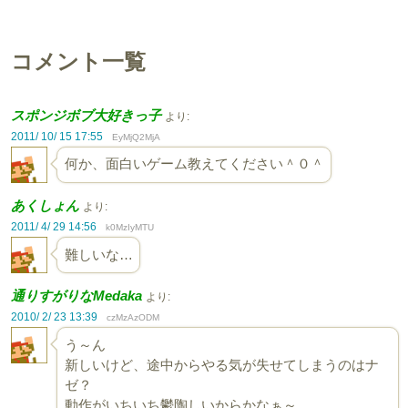
コメント一覧
スポンジボブ大好きっ子
より:
2011/ 10/ 15 17:55
EyMjQ2MjA
何か、面白いゲーム教えてください＾０＾
あくしょん
より:
2011/ 4/ 29 14:56
k0MzIyMTU
難しいな…
通りすがりなMedaka
より:
2010/ 2/ 23 13:39
czMzAzODM
う～ん
新しいけど、途中からやる気が失せてしまうのはナ
ゼ？
動作がいちいち鬱陶しいからかなぁ～。