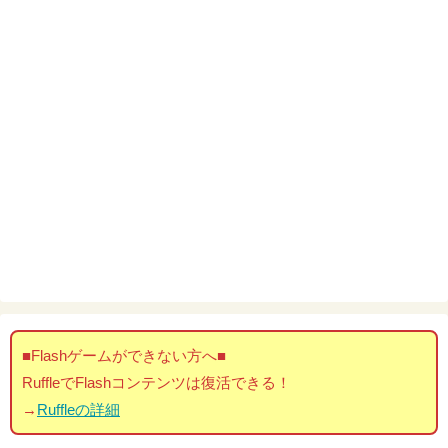
■Flashゲームができない方へ■
RuffleでFlashコンテンツは復活できる！
→
Ruffleの詳細