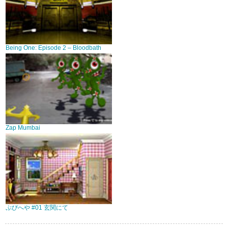
Being One: Episode 2 – Bloodbath
Zap Mumbai
ぷぴへや #01 玄関にて