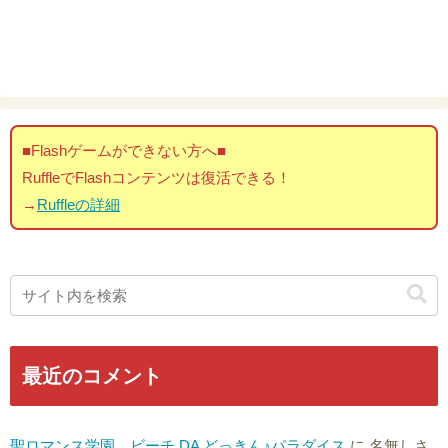
■Flashゲームができない方へ■
RuffleでFlashコンテンツは復活できる！
→
Ruffleの詳細
最近のコメント
聖ロマンス学園 ビーチ DA どっきん♪パラダイス
に
名無しさ