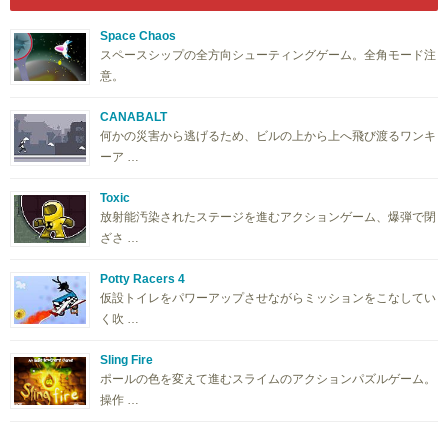
Space Chaos
スペースシップの全方向シューティングゲーム。全角モード注
意。
CANABALT
何かの災害から逃げるため、ビルの上から上へ飛び渡るワンキ
ーア …
Toxic
放射能汚染されたステージを進むアクションゲーム、爆弾で閉
ざさ …
Potty Racers 4
仮設トイレをパワーアップさせながらミッションをこなしてい
く吹 …
Sling Fire
ポールの色を変えて進むスライムのアクションパズルゲーム。
操作 …