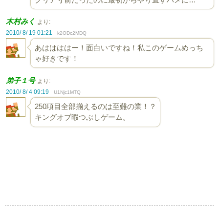
木村みく
より:
2010/ 8/ 19 01:21
k2ODc2MDQ
あははははー！面白いですね！私このゲームめっち
ゃ好きです！
弟子１号
より:
2010/ 8/ 4 09:19
U1Njc1MTQ
250項目全部揃えるのは至難の業！？
キングオブ暇つぶしゲーム。