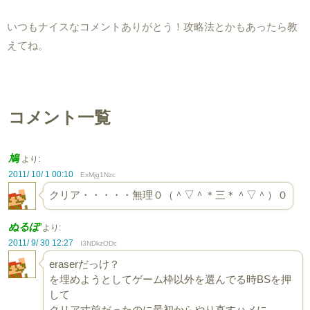
いつもナイスなコメントありがとう！攻略法とかもあったら教
えてね。
コメント一覧
鳩
より:
2011/ 10/ 1 00:10
ExMjg1Nzc
クリア・・・・・無理０（＾▽＾＊三＊＾▽＾）０
ぬるぽ
より:
2011/ 9/ 30 12:27
I3NDkzODc
eraserだっけ？
を埋めようとしてゲーム枠以外を選んでる時BSを押
して
クリア寸前だったのに最初からやり直すハメに…