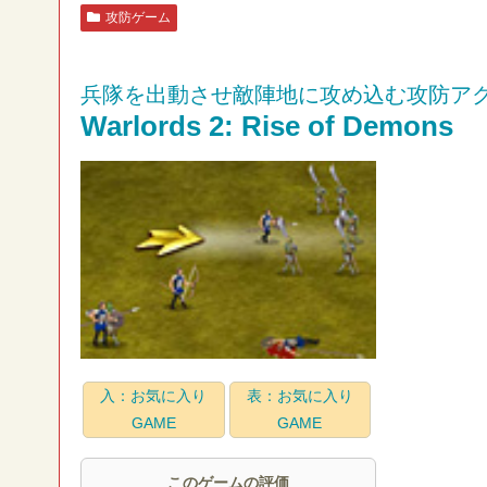
攻防ゲーム
兵隊を出動させ敵陣地に攻め込む攻防ア
Warlords 2: Rise of Demons
入：お気に入り
表：お気に入り
GAME
GAME
このゲームの評価