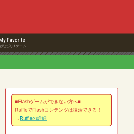
My Favorite
お気に入りゲーム
■Flashゲームができない方へ■
RuffleでFlashコンテンツは復活できる！
→
Ruffleの詳細