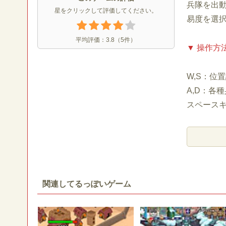
兵隊を出
星をクリックして評価してください。
易度を選
平均評価：
3.8
（
5
件）
▼ 操作方
W,S：位
A,D：各
スペース
関連してるっぽいゲーム