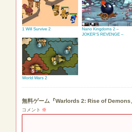
1 Will Survive 2
Nano Kingdoms 2 –
JOKER’S REVENGE –
World Wars 2
無料ゲーム『Warlords 2: Rise of 
コメント
※