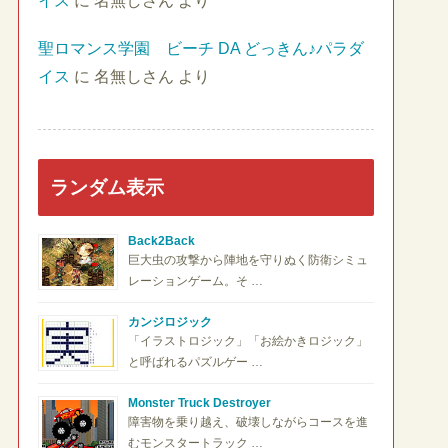
イス
に
名無しさん
より
聖ロマンス学園 ビーチ DA どっきん♪パラダ
イス
に
名無しさん
より
ランダム表示
Back2Back
巨大虫の攻撃から陣地を守りぬく防衛シミュ
レーションゲーム。そ …
カンジロジック
「イラストロジック」「お絵かきロジック」
と呼ばれるパズルゲー …
Monster Truck Destroyer
障害物を乗り越え、破壊しながらコースを進
むモンスタートラック …