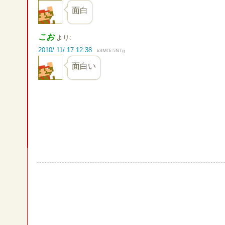
面白
こお
より:
2010/ 11/ 17 12:38
k3MDc5NTg
面白い