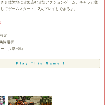
動させ敵陣地に攻め込む攻防アクションゲーム。キャラと難
択してゲームスタート。2人プレイもできるよ。
法
置設定
種兵隊選択
キー：兵隊出動
Play This Game!!