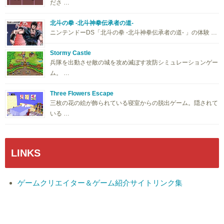
ださ …
北斗の拳 -北斗神拳伝承者の道-
ニンテンドーDS「北斗の拳 -北斗神拳伝承者の道- 」の体験 …
Stormy Castle
兵隊を出動させ敵の城を攻め滅ぼす攻防シミュレーションゲー
ム。 …
Three Flowers Escape
三枚の花の絵が飾られている寝室からの脱出ゲーム。隠されて
いる …
LINKS
ゲームクリエイター＆ゲーム紹介サイトリンク集