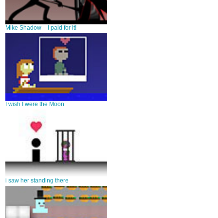
Mike Shadow – I paid for it!
I wish I were the Moon
i saw her standing there