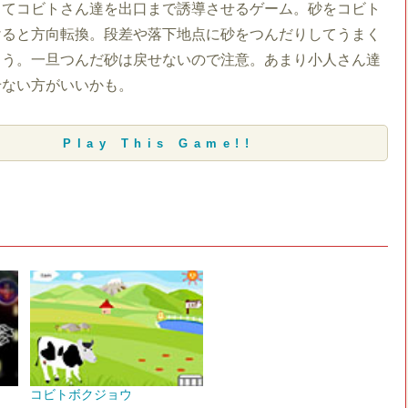
してコビトさん達を出口まで誘導させるゲーム。砂をコビト
けると方向転換。段差や落下地点に砂をつんだりしてうまく
よう。一旦つんだ砂は戻せないので注意。あまり小人さん達
せない方がいいかも。
Play This Game!!
コビトボクジョウ