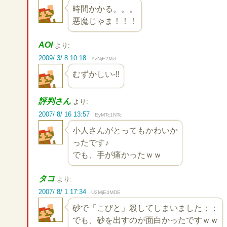
時間かかる。。。
悪魔じゃま！！！
AOI
より:
2009/ 3/ 8 10:18
YzNjE2MzI
むずかしい-!!
評判さん
より:
2007/ 8/ 16 13:57
EyMTc1NTc
小人さんがとってもかわいか
ったです♪
でも、手が痛かったｗｗ
タコ
より:
2007/ 8/ 1 17:34
U2MjE4MDE
砂で「こびと」殺してしまいました；；
でも、砂を出すのが面白かったですｗｗ