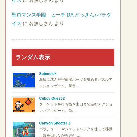
イス
に
名無しさん
より
聖ロマンス学園 ビーチ DA どっきん♪パラダ
イス
に
名無しさん
より
ランダム表示
Submolok
海底に沈んだ宇宙船パーツを集めるパズルア
クションゲーム。舞台 …
Cuboy Quest 2
ターゲットを打ち抜き出口まで進むアクショ
ンパズルゲーム。Cu …
Canyon Shooter 2
パラシュートやジェットパックを使って移動
し敵を倒しながら進む …