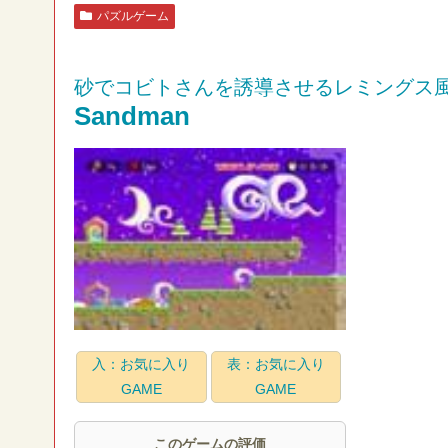
パズルゲーム
砂でコビトさんを誘導させるレミングス
Sandman
入：お気に入り
表：お気に入り
GAME
GAME
このゲームの評価