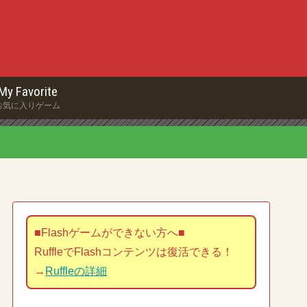
My Favorite
お気に入りゲーム
■Flashゲームができない方へ■
RuffleでFlashコンテンツは復活できる！
→
Ruffleの詳細