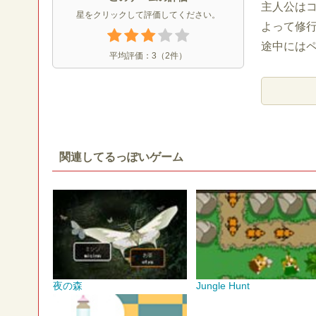
主人公はコ
星をクリックして評価してください。
よって修
途中には
平均評価：
3
（
2
件）
関連してるっぽいゲーム
夜の森
Jungle Hunt