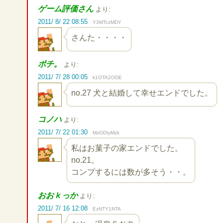
ゲーム評価さん
より:
2011/ 8/ 22 08:55
Y3MTczMDY
さんた・・・・
ポチ。
より:
2011/ 7/ 28 00:05
k1OTA2ODE
no.27 犬と結婚して幸せエンドでした。
コノハ
より:
2011/ 7/ 22 01:30
MzODIyMzk
私はお菓子の家エンドでした。
no.21。
コンプするには数が多そう・・。
おおｋっか
より:
2011/ 7/ 16 12:08
EzNTY1NTA