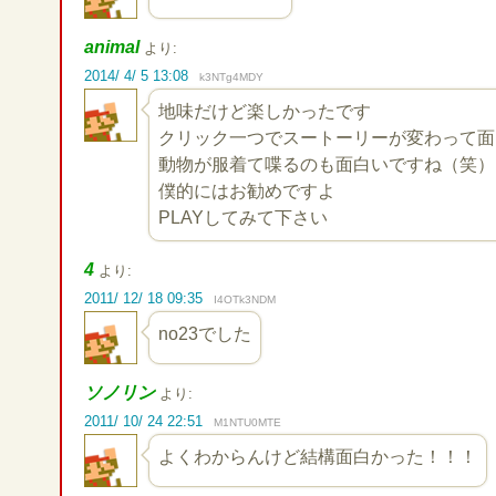
animal
より:
2014/ 4/ 5 13:08
k3NTg4MDY
地味だけど楽しかったです
クリック一つでスートーリーが変わって面
動物が服着て喋るのも面白いですね（笑）
僕的にはお勧めですよ
PLAYしてみて下さい
4
より:
2011/ 12/ 18 09:35
I4OTk3NDM
no23でした
ソノリン
より:
2011/ 10/ 24 22:51
M1NTU0MTE
よくわからんけど結構面白かった！！！