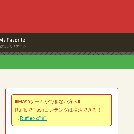
My Favorite
お気に入りゲーム
■Flashゲームができない方へ■
RuffleでFlashコンテンツは復活できる！
→
Ruffleの詳細