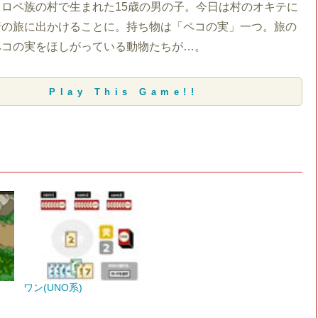
ロペ族の村で生まれた15歳の男の子。今日は村のオキテに
行の旅に出かけることに。持ち物は「ペコの実」一つ。旅の
ペコの実をほしがっている動物たちが…。
Play This Game!!
ワン(UNO系)