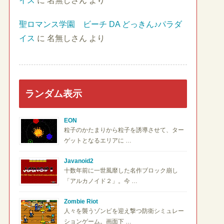
イス
に
名無しさん
より
聖ロマンス学園 ビーチ DA どっきん♪パラダ
イス
に
名無しさん
より
ランダム表示
EON
粒子のかたまりから粒子を誘導させて、ター
ゲットとなるエリアに …
Javanoid2
十数年前に一世風靡した名作ブロック崩し
「アルカノイド２」。今 …
Zombie Riot
人々を襲うゾンビを迎え撃つ防衛シミュレー
ションゲーム。画面下 …