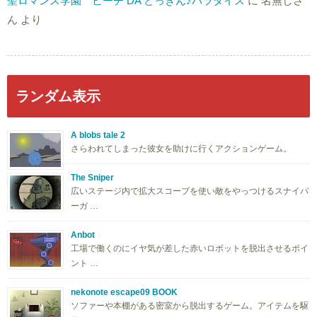
聖ロマンス学園 ビーチ DA どっきん♪パラダイス
に
名無しさ
ん
より
ランダム表示
A blobs tale 2
さらわれてしまった彼女を助けに行くアクションゲーム。
The Sniper
広いステージ内で拡大スコープを使い敵をやっつけるスナイパ
ーガ …
Anbot
工場で働くのにイヤ気が差した赤いロボットを脱出させるポイ
ント …
nekonote escape09 BOOK
ソファーや本棚がある密室から脱出するゲーム。アイテムを駆