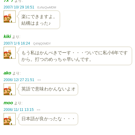
ﾅｽﾞﾅ
より:
2007/ 10/ 29 16:51
EzNzQwMDM
楽にできますよ。
結構はまった♪
kiki
より:
2007/ 1/ 6 16:24
Q4NjQ0MDY
もう私はかんぺきでーす・・・ついでに私小6年です
から。打つのめっちゃ早いんです。
ako
より:
2006/ 12/ 27 21:51
==
英語で意味わかんないよオ
moo
より:
2006/ 11/ 11 13:15
==
日本語が良かったな・・・