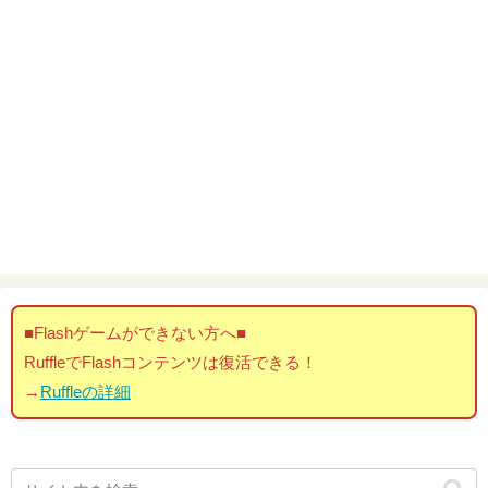
■Flashゲームができない方へ■
RuffleでFlashコンテンツは復活できる！
→
Ruffleの詳細