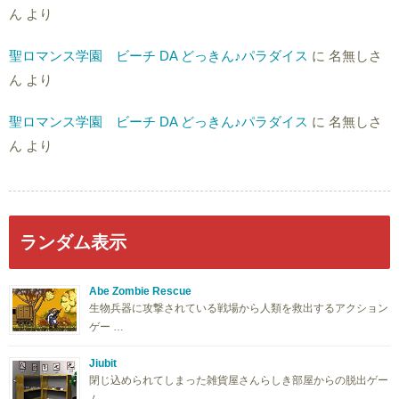
ん
より
聖ロマンス学園 ビーチ DA どっきん♪パラダイス
に
名無しさ
ん
より
聖ロマンス学園 ビーチ DA どっきん♪パラダイス
に
名無しさ
ん
より
ランダム表示
Abe Zombie Rescue
生物兵器に攻撃されている戦場から人類を救出するアクション
ゲー …
Jiubit
閉じ込められてしまった雑貨屋さんらしき部屋からの脱出ゲー