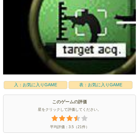
入：お気に入りGAME
表：お気に入りGAME
このゲームの評価
星をクリックして評価してください。
平均評価：
3.5
（
21
件）