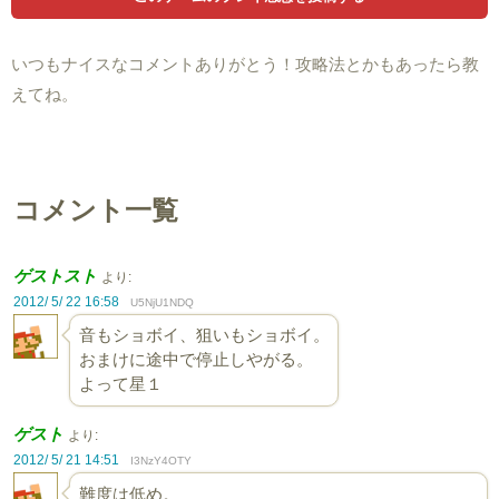
いつもナイスなコメントありがとう！攻略法とかもあったら教
えてね。
コメント一覧
ゲストスト
より:
2012/ 5/ 22 16:58
U5NjU1NDQ
音もショボイ、狙いもショボイ。
おまけに途中で停止しやがる。
よって星１
ゲスト
より:
2012/ 5/ 21 14:51
I3NzY4OTY
難度は低め。