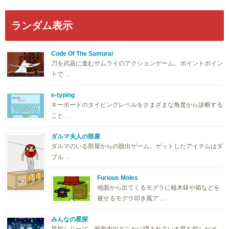
ランダム表示
Code Of The Samurai
刀を武器に進むサムライのアクションゲーム。ポイントポイン
トで …
e-typing
キーボードのタイピングレベルをさまざまな角度から診断する
こと …
ダルマ夫人の部屋
ダルマのいる部屋からの脱出ゲーム。ゲットしたアイテムはダ
ブル …
Furious Moles
地面から出てくるモグラに植木鉢や箱などを
被せるモグラ叩き風ア …
みんなの星探