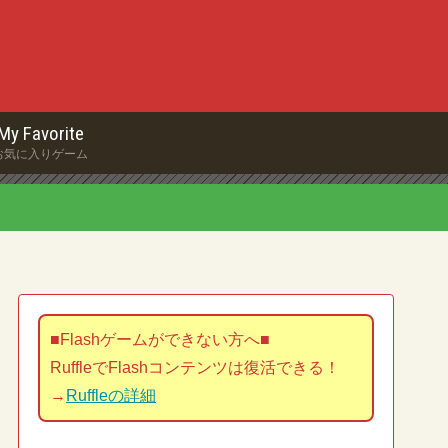
My Favorite
お気に入りゲーム
■Flashゲームができない方へ■
RuffleでFlashコンテンツは復活できる！
→
Ruffleの詳細