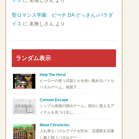
イス
に
名無しさん
より
聖ロマンス学園 ビーチ DA どっきん♪パラダ
イス
に
名無しさん
より
ランダム表示
Help The Hero!
ヒーローの使う武器とかを拾い集めるバトル
パズルゲーム。画面下 …
Cartoon Escape
シンプル画面の脱出ゲーム。脱出に使えるア
イテムを見つけ出し、 …
Mana Chronicles
入れ替えパズルでマナを貯め、召還獣を召還
し敵と戦うパズルゲー …