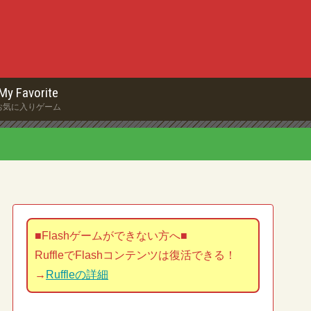
My Favorite
お気に入りゲーム
■Flashゲームができない方へ■
RuffleでFlashコンテンツは復活できる！
→
Ruffleの詳細