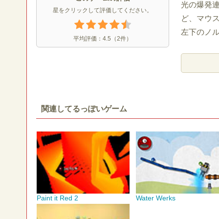
光の爆発
星をクリックして評価してください。
ど、マウ
左下のノ
平均評価：
4.5
（
2
件）
関連してるっぽいゲーム
Paint it Red 2
Water Werks